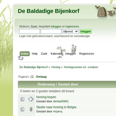
De Baldadige Bijenkorf
Welkom,
Gast
. Alsjeblieft
inloggen
of
registreren
.
Login met gebruikersnaam, wachtwoord en sessielengte
Index
Help
Zoek
Kalender
Inloggen
Registreren
De Baldadige Bijenkorf
»
Honing
»
Honingsoorten en -smaken
Pagina's: [
1
]
Omlaag
Onderwerp
/
Gestart door
0 leden en 2 gasten bekijken dit board.
Honing kopen
Gestart door
denba00991
Studie naar honing in Belgie.
Gestart door
mrperq