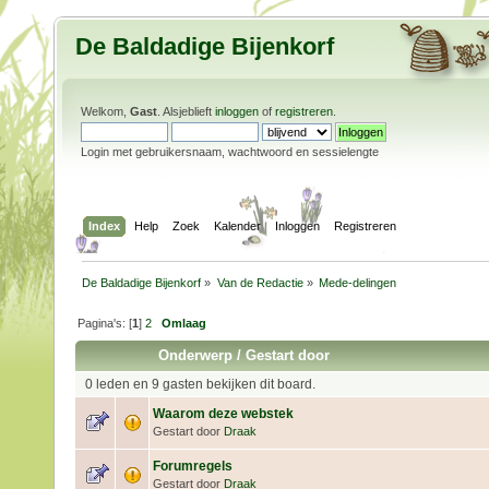
De Baldadige Bijenkorf
Welkom,
Gast
. Alsjeblieft
inloggen
of
registreren
.
Login met gebruikersnaam, wachtwoord en sessielengte
Index
Help
Zoek
Kalender
Inloggen
Registreren
De Baldadige Bijenkorf
»
Van de Redactie
»
Mede-delingen
Pagina's: [
1
]
2
Omlaag
Onderwerp
/
Gestart door
0 leden en 9 gasten bekijken dit board.
Waarom deze webstek
Gestart door
Draak
Forumregels
Gestart door
Draak