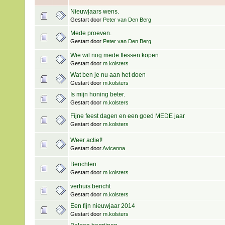
Nieuwjaars wens.
Gestart door
Peter van Den Berg
Mede proeven.
Gestart door
Peter van Den Berg
Wie wil nog mede flessen kopen
Gestart door
m.kolsters
Wat ben je nu aan het doen
Gestart door
m.kolsters
Is mijn honing beter.
Gestart door
m.kolsters
Fijne feest dagen en een goed MEDE jaar
Gestart door
m.kolsters
Weer actief!
Gestart door
Avicenna
Berichten.
Gestart door
m.kolsters
verhuis bericht
Gestart door
m.kolsters
Een fijn nieuwjaar 2014
Gestart door
m.kolsters