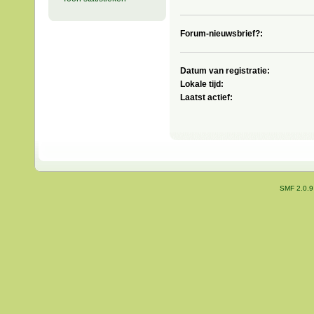
Forum-nieuwsbrief?:
Datum van registratie:
Lokale tijd:
Laatst actief:
SMF 2.0.9