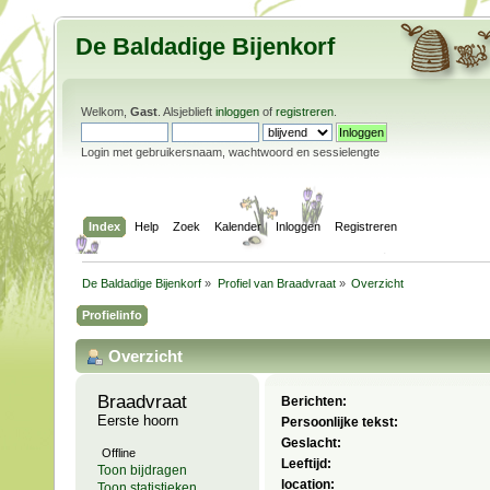
De Baldadige Bijenkorf
Welkom,
Gast
. Alsjeblieft
inloggen
of
registreren
.
Login met gebruikersnaam, wachtwoord en sessielengte
Index
Help
Zoek
Kalender
Inloggen
Registreren
De Baldadige Bijenkorf
»
Profiel van Braadvraat
»
Overzicht
Profielinfo
Overzicht
Braadvraat 
Berichten:
Eerste hoorn
Persoonlijke tekst:
Geslacht:
Offline
Leeftijd:
Toon bijdragen
location:
Toon statistieken