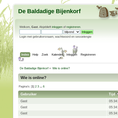
De Baldadige Bijenkorf
Welkom,
Gast
. Alsjeblieft
inloggen
of
registreren
.
Login met gebruikersnaam, wachtwoord en sessielengte
Index
Help
Zoek
Kalender
Inloggen
Registreren
De Baldadige Bijenkorf
»
Wie is online?
Wie is online?
Pagina's: [
1
]
2
3
...
6
Gebruiker
Tijd
Gast
05:34
Gast
05:34
Gast
05:34