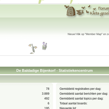
Nieuw! Klik op "Member Map" en zet
De Baldadige Bijenkorf - Statistiekencentrum
78
Gemiddeld registraties per dag:
3.889
Gemiddeld aantal berichten per dag:
492
Gemiddeld aantal topics per dag:
6
Totaal aantal boards:
195
Nieuwste lid: