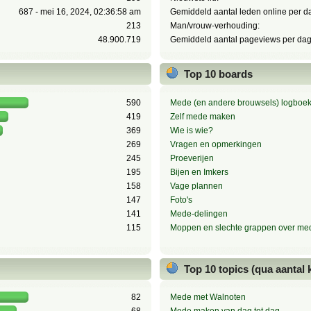
687 - mei 16, 2024, 02:36:58 am
Gemiddeld aantal leden online per d
213
Man/vrouw-verhouding:
48.900.719
Gemiddeld aantal pageviews per dag
Top 10 boards
590
Mede (en andere brouwsels) logboe
419
Zelf mede maken
369
Wie is wie?
269
Vragen en opmerkingen
245
Proeverijen
195
Bijen en Imkers
158
Vage plannen
147
Foto's
141
Mede-delingen
115
Moppen en slechte grappen over me
Top 10 topics (qua aantal
82
Mede met Walnoten