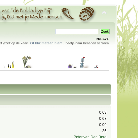
Nieuws:
 jezelf op de kaart!
Of klik meteen hier!
...beetje naar beneden scrollen.
0,63
0,67
0,09
35
Peter van Den Berg