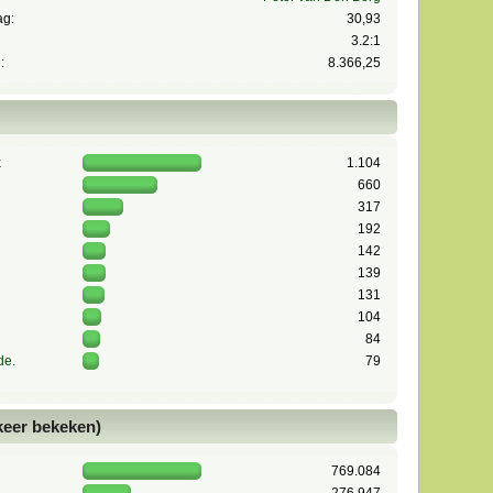
ag:
30,93
3.2:1
:
8.366,25
k
1.104
660
317
192
142
139
131
104
84
de.
79
 keer bekeken)
769.084