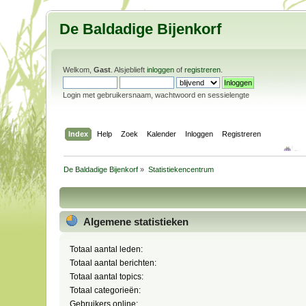
De Baldadige Bijenkorf
Welkom,
Gast
. Alsjeblieft
inloggen
of
registreren
.
Login met gebruikersnaam, wachtwoord en sessielengte
Index
Help
Zoek
Kalender
Inloggen
Registreren
De Baldadige Bijenkorf
»
Statistiekencentrum
Algemene statistieken
Totaal aantal leden:
Totaal aantal berichten:
Totaal aantal topics:
Totaal categorieën:
Gebruikers online: