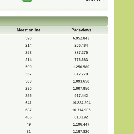
Meest online
Pageviews
590
6.952.843
214
206.484
253
887.275
214
776.683
590
1.250.580
557
812.779
503
1.093.650
230
1.007.950
255
917.442
641
19.224.204
687
10.314.905
406
613.192
49
1.196.447
31
1.167.820