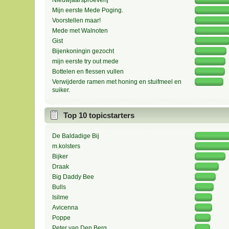
Nieuwjaarsproeverij
Mijn eerste Mede Poging.
Voorstellen maar!
Mede met Walnoten
Gist
Bijenkoningin gezocht
mijn eerste try out mede
Bottelen en flessen vullen
Verwijderde ramen met honing en stuifmeel en
suiker.
Top 10 topicstarters
De Baldadige Bij
m.kolsters
Bijker
Draak
Big Daddy Bee
Bulls
Isilme
Avicenna
Poppe
Peter van Den Berg