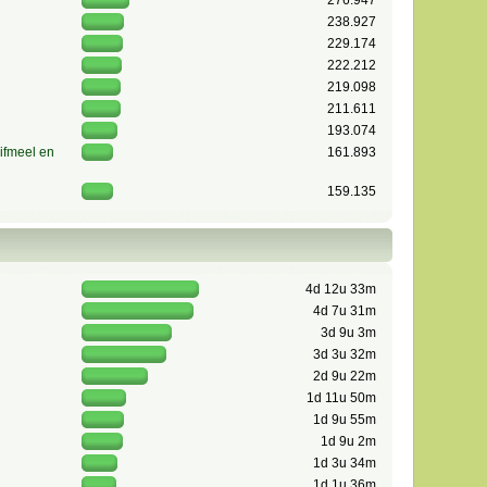
276.947
238.927
229.174
222.212
219.098
211.611
193.074
ifmeel en
161.893
159.135
4d 12u 33m
4d 7u 31m
3d 9u 3m
3d 3u 32m
2d 9u 22m
1d 11u 50m
1d 9u 55m
1d 9u 2m
1d 3u 34m
1d 1u 36m