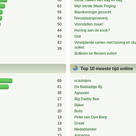
68
Mede maken van dag tot dag
62
Mijn eerste Mede Poging.
56
Bijenkoningin gezocht
54
Nieuwjaarsproeverij
50
Voorstellen maar!
44
Honing aan de kook?
43
Gist
42
Verwijderde ramen met honing en stu
suiker.
39
Bottelen en flessen vullen
Top 10 meeste tijd online
69
m.kolsters
61
De Baldadige Bij
36
Agravain
27
Big Daddy Bee
23
Bijker
20
Bulls
18
Peter van Den Berg
18
Draak
16
Medeblander
15
Avicenna