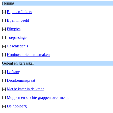
Honing
[-]
Bijen en Imkers
[-]
Bijen in beeld
[-]
Filmpjes
[-]
Toepassingen
[-]
Geschiedenis
[-]
Honingsoorten en -smaken
Gebral en geraaskal
[-]
Lofzang
[-]
Dronkemanspraat
[-]
Met je kater in de krant
[-]
Moppen en slechte grappen over mede.
[-]
De hooiberg