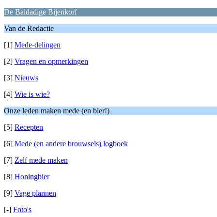
De Baldadige Bijenkorf
Van de Redactie
[1]
Mede-delingen
[2]
Vragen en opmerkingen
[3]
Nieuws
[4]
Wie is wie?
Onze leden maken mede (en bier!)
[5]
Recepten
[6]
Mede (en andere brouwsels) logboek
[7]
Zelf mede maken
[8]
Honingbier
[9]
Vage plannen
[-]
Foto's