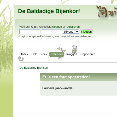
De Baldadige Bijenkorf
Welkom,
Gast
. Alsjeblieft
inloggen
of
registreren
.
Login met gebruikersnaam, wachtwoord en sessielengte
Index
Help
Zoek
Kalender
Inloggen
Registreren
De Baldadige Bijenkorf
Er is een fout opgetreden!
Foutieve jaar-waarde.