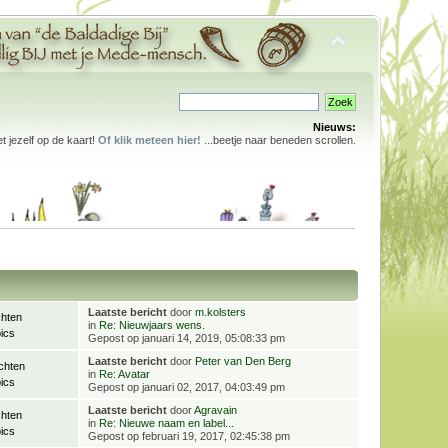
Nieuws:
 jezelf op de kaart!
Of klik meteen hier!
...beetje naar beneden scrollen.
Laatste bericht
door
m.kolsters
chten
in
Re: Nieuwjaars wens.
ics
Gepost op januari 14, 2019, 05:08:33 pm
Laatste bericht
door
Peter van Den Berg
chten
in
Re: Avatar
ics
Gepost op januari 02, 2017, 04:03:49 pm
Laatste bericht
door
Agravain
chten
in
Re: Nieuwe naam en label...
ics
Gepost op februari 19, 2017, 02:45:38 pm