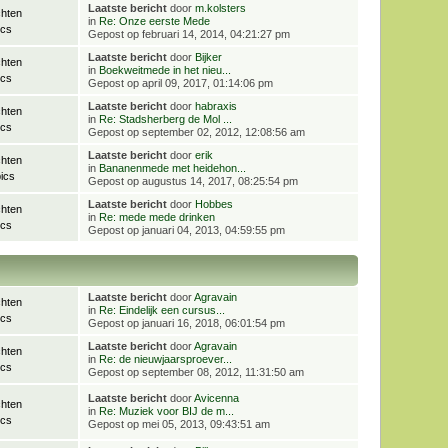
Laatste bericht
door
m.kolsters
chten
in
Re: Onze eerste Mede
ics
Gepost op februari 14, 2014, 04:21:27 pm
Laatste bericht
door
Bijker
chten
in
Boekweitmede in het nieu...
ics
Gepost op april 09, 2017, 01:14:06 pm
Laatste bericht
door
habraxis
chten
in
Re: Stadsherberg de Mol ...
ics
Gepost op september 02, 2012, 12:08:56 am
Laatste bericht
door
erik
chten
in
Bananenmede met heidehon...
ics
Gepost op augustus 14, 2017, 08:25:54 pm
Laatste bericht
door
Hobbes
chten
in
Re: mede mede drinken
ics
Gepost op januari 04, 2013, 04:59:55 pm
Laatste bericht
door
Agravain
chten
in
Re: Eindelijk een cursus...
ics
Gepost op januari 16, 2018, 06:01:54 pm
Laatste bericht
door
Agravain
chten
in
Re: de nieuwjaarsproever...
ics
Gepost op september 08, 2012, 11:31:50 am
Laatste bericht
door
Avicenna
chten
in
Re: Muziek voor BIJ de m...
ics
Gepost op mei 05, 2013, 09:43:51 am