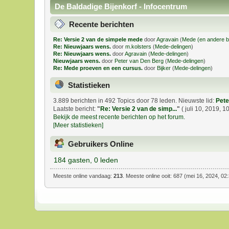
De Baldadige Bijenkorf - Infocentrum
Recente berichten
Re: Versie 2 van de simpele mede
door
Agravain
(
Mede (en andere b
Re: Nieuwjaars wens.
door
m.kolsters
(
Mede-delingen
)
Re: Nieuwjaars wens.
door
Agravain
(
Mede-delingen
)
Nieuwjaars wens.
door
Peter van Den Berg
(
Mede-delingen
)
Re: Mede proeven en een cursus.
door
Bijker
(
Mede-delingen
)
Statistieken
3.889 berichten in 492 Topics door 78 leden. Nieuwste lid:
Pete
Laatste bericht:
"
Re: Versie 2 van de simp...
"
( juli 10, 2019, 1
Bekijk de meest recente berichten op het forum.
[Meer statistieken]
Gebruikers Online
184 gasten, 0 leden
Meeste online vandaag:
213
. Meeste online ooit: 687 (mei 16, 2024, 02