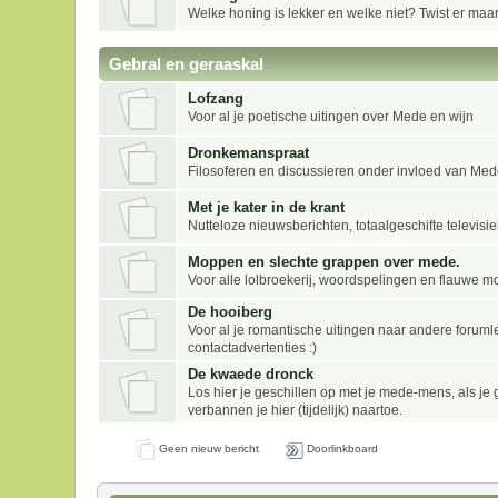
Welke honing is lekker en welke niet? Twist er maar
Gebral en geraaskal
Lofzang
Voor al je poetische uitingen over Mede en wijn
Dronkemanspraat
Filosoferen en discussieren onder invloed van Me
Met je kater in de krant
Nutteloze nieuwsberichten, totaalgeschifte televis
Moppen en slechte grappen over mede.
Voor alle lolbroekerij, woordspelingen en flauwe
De hooiberg
Voor al je romantische uitingen naar andere forum
contactadvertenties :)
De kwaede dronck
Los hier je geschillen op met je mede-mens, als je g
verbannen je hier (tijdelijk) naartoe.
Geen nieuw bericht
Doorlinkboard