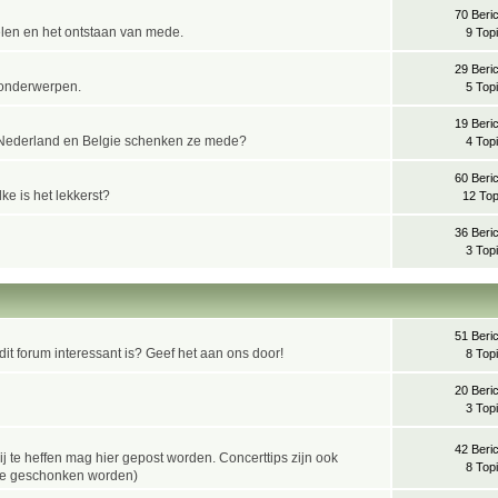
70 Beri
elen en het ontstaan van mede.
9 Top
29 Beri
 onderwerpen.
5 Top
19 Beri
n Nederland en Belgie schenken ze mede?
4 Top
60 Beri
e is het lekkerst?
12 Top
36 Beri
3 Top
51 Beri
it forum interessant is? Geef het aan ons door!
8 Top
20 Beri
3 Top
42 Beri
ij te heffen mag hier gepost worden. Concerttips zijn ook
8 Top
mede geschonken worden)