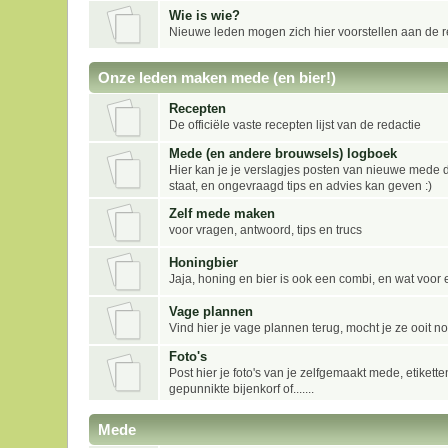
Wie is wie?
Nieuwe leden mogen zich hier voorstellen aan de r
Onze leden maken mede (en bier!)
Recepten
De officiële vaste recepten lijst van de redactie
Mede (en andere brouwsels) logboek
Hier kan je je verslagjes posten van nieuwe mede d
staat, en ongevraagd tips en advies kan geven :)
Zelf mede maken
voor vragen, antwoord, tips en trucs
Honingbier
Jaja, honing en bier is ook een combi, en wat voor 
Vage plannen
Vind hier je vage plannen terug, mocht je ze ooit no
Foto's
Post hier je foto's van je zelfgemaakt mede, etikette
gepunnikte bijenkorf of.......
Mede