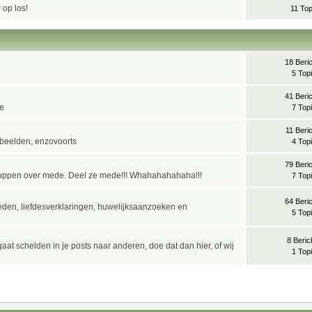
 op los!
11 Top
18 Beri
5 Top
41 Beri
de
7 Top
11 Beri
iebeelden, enzovoorts
4 Top
79 Beri
 moppen over mede. Deel ze mede!!! Whahahahahaha!!!
7 Top
64 Beri
leden, liefdesverklaringen, huwelijksaanzoeken en
5 Top
8 Beric
aat schelden in je posts naar anderen, doe dat dan hier, of wij
1 Top