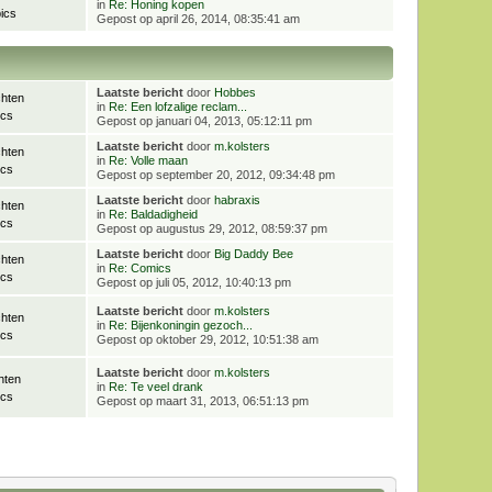
in
Re: Honing kopen
ics
Gepost op april 26, 2014, 08:35:41 am
Laatste bericht
door
Hobbes
chten
in
Re: Een lofzalige reclam...
ics
Gepost op januari 04, 2013, 05:12:11 pm
Laatste bericht
door
m.kolsters
chten
in
Re: Volle maan
ics
Gepost op september 20, 2012, 09:34:48 pm
Laatste bericht
door
habraxis
chten
in
Re: Baldadigheid
ics
Gepost op augustus 29, 2012, 08:59:37 pm
Laatste bericht
door
Big Daddy Bee
chten
in
Re: Comics
ics
Gepost op juli 05, 2012, 10:40:13 pm
Laatste bericht
door
m.kolsters
chten
in
Re: Bijenkoningin gezoch...
ics
Gepost op oktober 29, 2012, 10:51:38 am
Laatste bericht
door
m.kolsters
hten
in
Re: Te veel drank
ics
Gepost op maart 31, 2013, 06:51:13 pm