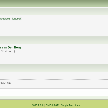
rouwsels) logboek
)
r van Den Berg
0:33:45 am )
:36:58 am)
SMF 2.0.9
|
SMF © 2011
,
Simple Machines