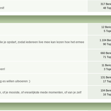
317 Beri
est!
48 Top
12 Beri
5 Top
1.104 Ber
ie je opstart, zodat iedereen live mee kan lezen hoe het ermee
90 Top
660 Beri
71 Top
11 Beri
een!
3 Top
131 Beri
g es willen uitvoeren :)
17 Top
104 Beri
n, of je mooiste, of vreselijkste mede momenten, of van je zelf
16 Top