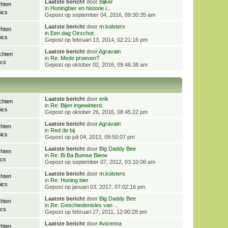
Laatste bericht
door
Bijker
chten
in
Honingbier en historie i...
ics
Gepost op september 04, 2016, 09:30:35 am
Laatste bericht
door
m.kolsters
chten
in
Een dag Oirschot.
ics
Gepost op februari 13, 2014, 02:21:16 pm
Laatste bericht
door
Agravain
chten
in
Re: Mede proeven?
ics
Gepost op oktober 02, 2016, 09:46:38 am
Laatste bericht
door
erik
chten
in
Re: Bijen ingewinterd.
ics
Gepost op oktober 26, 2016, 08:45:22 pm
Laatste bericht
door
Agravain
chten
in
Red de bij
ics
Gepost op juli 04, 2013, 09:50:07 pm
Laatste bericht
door
Big Daddy Bee
chten
in
Re: Bi Ba Bumse Biene
ics
Gepost op september 07, 2012, 03:10:06 am
Laatste bericht
door
m.kolsters
chten
in
Re: Honing bier
ics
Gepost op januari 03, 2017, 07:02:16 pm
Laatste bericht
door
Big Daddy Bee
chten
in
Re: Geschiedenisles van ...
ics
Gepost op februari 27, 2011, 12:00:28 pm
Laatste bericht
door
Avicenna
chten