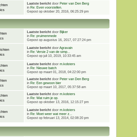
Laatste bericht
door
Peter van Den Berg
chten
in
Re: Even voorstellen.
ics
Gepost op oktober 20, 2016, 06:25:29 pm
Laatste bericht
door
Bijker
chten
in
Re: pruimenmede
ics
Gepost op augustus 16, 2017, 07:27:24 pm
Laatste bericht
door
Agravain
ichten
in
Re: Versie 2 van de simp...
ics
Gepost op juli 10, 2019, 10:33:45 am
Laatste bericht
door
m.kolsters
chten
in
Re: Nieuwe batch
ics
Gepost op maart 01, 2018, 04:22:00 pm
Laatste bericht
door
Peter van Den Berg
chten
in
Re: Een gewoon bier
ics
Gepost op maart 10, 2017, 05:37:58 am
Laatste bericht
door
m.kolsters
chten
in
Re: Wat ruim je op.
ics
Gepost op oktober 13, 2016, 12:15:27 pm
Laatste bericht
door
m.kolsters
chten
in
Re: Moet weer wat meer z...
ics
Gepost op februari 13, 2014, 02:08:20 pm