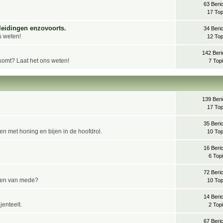
63 Beri
17 Top
leidingen enzovoorts.
34 Beri
ns weten!
12 Top
142 Beri
komt? Laat het ons weten!
7 Top
139 Beri
17 Top
35 Beri
 met honing en bijen in de hoofdrol.
10 Top
16 Beri
6 Top
72 Beri
ken van mede?
10 Top
14 Beri
jenteelt.
2 Top
67 Beri