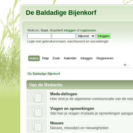
De Baldadige Bijenkorf
Welkom,
Gast
. Alsjeblieft
inloggen
of
registreren
.
Login met gebruikersnaam, wachtwoord en sessielengte
Index
Help
Zoek
Kalender
Inloggen
Registreren
De Baldadige Bijenkorf
Van de Redactie
Mede-delingen
Hier vind je de algemene communicatie van de reda
Vragen en opmerkingen
Stel hier je vragen of plaats je opmerkingen aanga
Nieuws
Nieuws, nieuwtjes en nieuwigheden