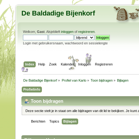
De Baldadige Bijenkorf
Welkom,
Gast
. Alsjeblieft
inloggen
of
registreren
.
Login met gebruikersnaam, wachtwoord en sessielengte
Index
Help
Zoek
Kalender
Inloggen
Registreren
De Baldadige Bijenkorf
»
Profiel van Karlo
»
Toon bijdragen
»
Bijlagen
Profielinfo
Toon bijdragen
Deze sectie stelt je in staat om alle bijdragen van dit lid te bekijken. Je kun
Berichten
Topics
Bijlagen