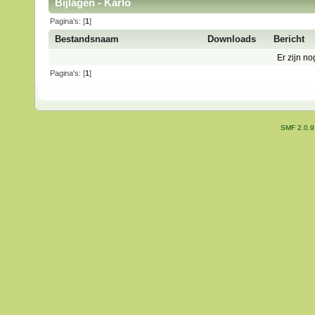
Bijlagen - Karlo
Pagina's: [
1
]
Bestandsnaam
Downloads
Bericht
Er zijn no
Pagina's: [
1
]
SMF 2.0.9