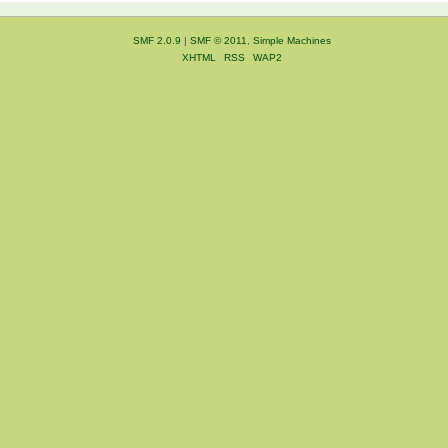
SMF 2.0.9
|
SMF © 2011
,
Simple Machines
XHTML
RSS
WAP2