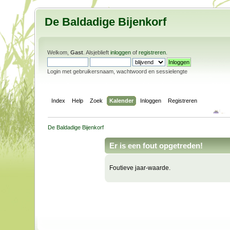
De Baldadige Bijenkorf
Welkom,
Gast
. Alsjeblieft
inloggen
of
registreren
.
Login met gebruikersnaam, wachtwoord en sessielengte
Index
Help
Zoek
Kalender
Inloggen
Registreren
De Baldadige Bijenkorf
Er is een fout opgetreden!
Foutieve jaar-waarde.