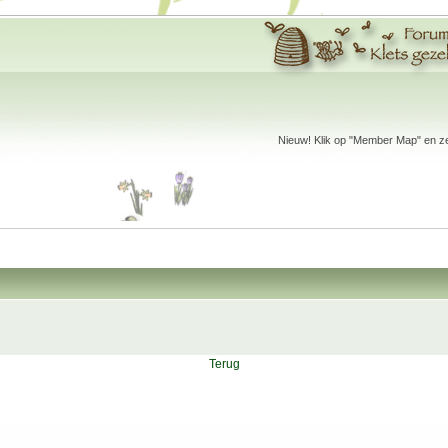
Nieuw! Klik op "Member Map" en zet
Terug