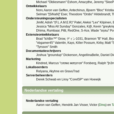
Michael "Oldiesmann" Eshom, Amacythe, Jeremy "SleePy
Ontwikkelaars
Norv, Aaron van Geffen, Antechinus, Bjoern "Bloc" Kris
Selman "[SiNaN]" Eser, Theodore "Orstio" Hildebrandt, T
Ondersteuningsspecialisten
JimM, Adish "(F.L.A.M.E.R)" Patel, Aleksi "Lex" Kilpinen
Jessica "Miss All Sunday" Gonzales, K@, Kevin "greyknight
Dhima, Rumbaar, Pitti, RedOne, S-Ace, Wade "sησω" Po
Extensieontwikkelaars
Brad "IchBin™" Grow, ディン1031, Brannon "B" Hall, Bryan
"vbgamer45" Valentin, Kays, Killer Possum, Kirby, Matt
"Tyrsson" Smith
Documentatieschrijvers
Joshua "groundup" Dickerson, AngellinaBelle, Daniel D
Marketing
Kindred, Marcus "cσσкιє мσηѕтєя" Forsberg, Ralph "[n3r
Lokaliseerders
Relyana, Akyhne en GravuTrad
Serverbeheerders
Derek Schwab en Liroy "CoreISP" van Hoewijk
Nederlandse vertaling
Nederlandse vertaling
Aaron van Geffen, Hendrik Jan Visser, Victor (
Dinq
) en
T