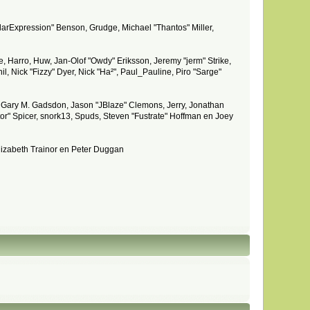
larExpression" Benson, Grudge, Michael "Thantos" Miller,
e, Harro, Huw, Jan-Olof "Owdy" Eriksson, Jeremy "jerm" Strike,
il, Nick "Fizzy" Dyer, Nick "Ha²", Paul_Pauline, Piro "Sarge"
 Gary M. Gadsdon, Jason "JBlaze" Clemons, Jerry, Jonathan
or" Spicer, snork13, Spuds, Steven "Fustrate" Hoffman en Joey
lizabeth Trainor en Peter Duggan