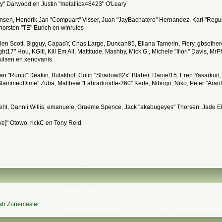
" Darwood en Justin "metallica48423" O'Leary
tiansen, Hendrik Jan "Compuart" Visser, Juan "JayBachatero" Hernandez, Karl "Regu
horsten "TE" Eurich en winrules
, Ben Scott, Bigguy, CapadY, Chas Large, Duncan85, Eliana Tamerin, Fiery, gbsother
17" Hou, KGIII, Kill Em All, Mattitude, Mashby, Mick G., Michele "Illori" Davis, MrPh
ulsen en xenovanis
 "Runic" Deakin, Bulakbol, Colin "Shadow82x" Blaber, Daniel15, Eren Yasarkurt,
 "SlammedDime" Zuba, Matthew "Labradoodle-360" Kerle, Nibogo, Niko, Peter "Arant
iehl, Dannii Willis, emanuele, Graeme Spence, Jack "akabugeyes" Thorsen, Jade E
ve]" Otowo, rickC en Tony Reid
ah Zonemaster