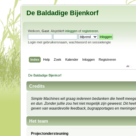
De Baldadige Bijenkorf
Welkom,
Gast
. Alsjeblieft
inloggen
of
registreren
.
Login met gebruikersnaam, wachtwoord en sessielengte
Index
Help
Zoek
Kalender
Inloggen
Registreren
De Baldadige Bijenkorf
Credits
Simple Machines wil graag iedereen bedanken die heeft meege
en dun. Zonder jullie zou het niet mogelijk zijn geweest. Dit h
geven van waardevolle feedback, bugrapportages en meningen
Het team
Projectondersteuning