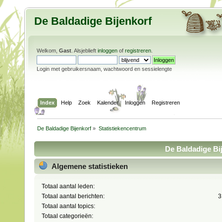
De Baldadige Bijenkorf
Welkom,
Gast
. Alsjeblieft
inloggen
of
registreren
.
Login met gebruikersnaam, wachtwoord en sessielengte
Index
Help
Zoek
Kalender
Inloggen
Registreren
De Baldadige Bijenkorf
»
Statistiekencentrum
De Baldadige Bij
Algemene statistieken
Totaal aantal leden:
Totaal aantal berichten:
3
Totaal aantal topics:
Totaal categorieën: