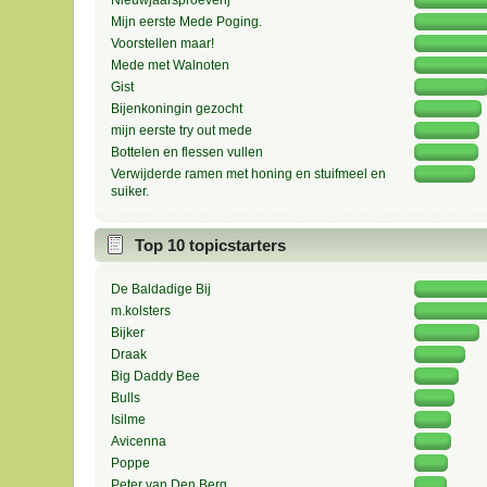
Nieuwjaarsproeverij
Mijn eerste Mede Poging.
Voorstellen maar!
Mede met Walnoten
Gist
Bijenkoningin gezocht
mijn eerste try out mede
Bottelen en flessen vullen
Verwijderde ramen met honing en stuifmeel en
suiker.
Top 10 topicstarters
De Baldadige Bij
m.kolsters
Bijker
Draak
Big Daddy Bee
Bulls
Isilme
Avicenna
Poppe
Peter van Den Berg