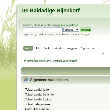
De Baldadige Bijenkorf
Welkom,
Gast
. Alsjeblieft
inloggen
of
registreren
.
Login met gebruikersnaam, wachtwoord en sessielengte
Index
Help
Zoek
Kalender
Inloggen
Registreren
De Baldadige Bijenkorf
»
Statistiekencentrum
Algemene statistieken
Totaal aantal leden:
Totaal aantal berichten:
Totaal aantal topics:
Totaal categorieën:
Gebruikers online: