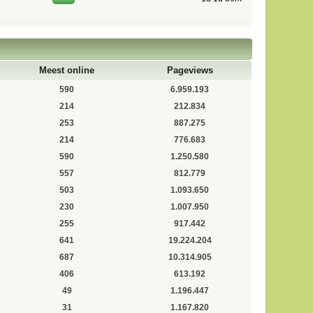
Meest online
Pageviews
590
6.959.193
214
212.834
253
887.275
214
776.683
590
1.250.580
557
812.779
503
1.093.650
230
1.007.950
255
917.442
641
19.224.204
687
10.314.905
406
613.192
49
1.196.447
31
1.167.820