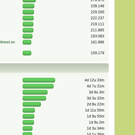
276.970
239.148
229.200
222.237
219.111
211.885
193.083
ifmeel en
161.986
159.179
4d 12u 33m
4d 7u 31m
3d 9u 3m
3d 3u 32m
2d 9u 22m
1d 11u 50m
1d 9u 55m
1d 9u 2m
1d 3u 34m
1d 1u 36m