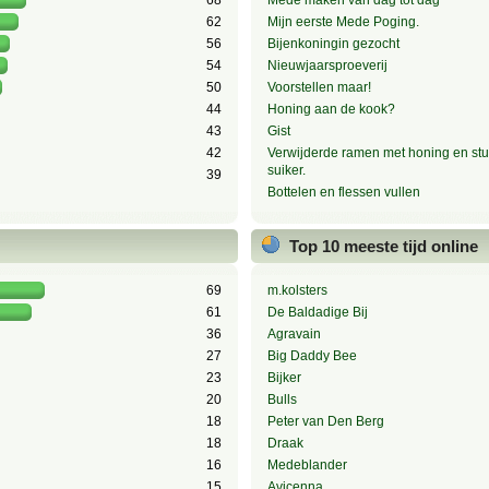
68
Mede maken van dag tot dag
62
Mijn eerste Mede Poging.
56
Bijenkoningin gezocht
54
Nieuwjaarsproeverij
50
Voorstellen maar!
44
Honing aan de kook?
43
Gist
42
Verwijderde ramen met honing en stu
suiker.
39
Bottelen en flessen vullen
Top 10 meeste tijd online
69
m.kolsters
61
De Baldadige Bij
36
Agravain
27
Big Daddy Bee
23
Bijker
20
Bulls
18
Peter van Den Berg
18
Draak
16
Medeblander
15
Avicenna