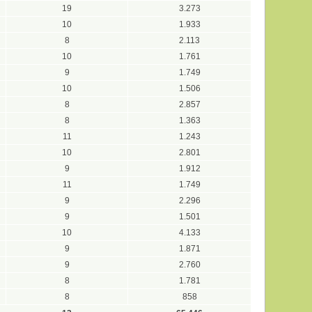
19
3.273
10
1.933
8
2.113
10
1.761
9
1.749
10
1.506
8
2.857
8
1.363
11
1.243
10
2.801
9
1.912
11
1.749
9
2.296
9
1.501
10
4.133
9
1.871
9
2.760
8
1.781
8
858