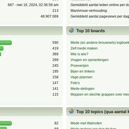
687 - mei 16, 2024, 02:36:58 am
Gemiddeld aantal leden online per d
213
Man/vrouw-verhouding:
48.907.069
Gemiddeld aantal pageviews per dag
Top 10 boards
590
Mede (en andere brouwsels) logboe
419
Zelf mede maken
369
Wie is wie?
269
Vragen en opmerkingen
245
Proeverijen
195
Bijen en Imkers
158
Vage plannen
147
Foto's
141
Mede-delingen
115
Moppen en slechte grappen over me
Top 10 topics (qua aantal
82
Mede met Walnoten