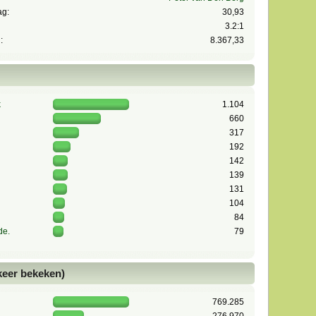
ag:
30,93
3.2:1
:
8.367,33
k
1.104
660
317
192
142
139
131
104
84
de.
79
 keer bekeken)
769.285