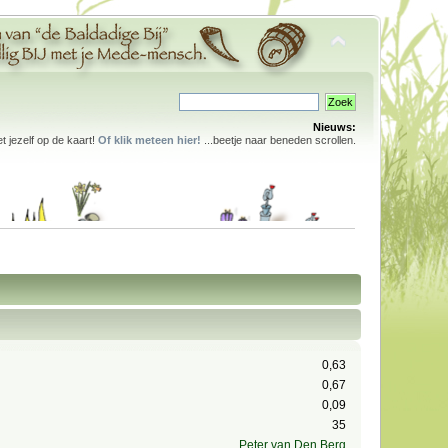
Nieuws:
 jezelf op de kaart!
Of klik meteen hier!
...beetje naar beneden scrollen.
0,63
0,67
0,09
35
Peter van Den Berg