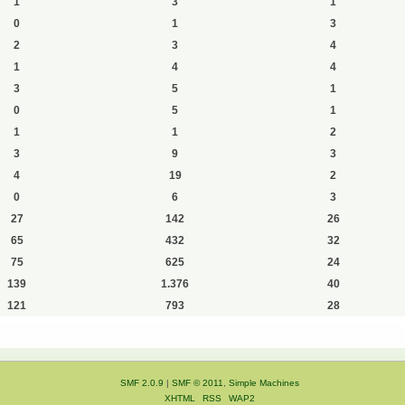
1
3
1
0
1
3
2
3
4
1
4
4
3
5
1
0
5
1
1
1
2
3
9
3
4
19
2
0
6
3
27
142
26
65
432
32
75
625
24
139
1.376
40
121
793
28
SMF 2.0.9
|
SMF © 2011
,
Simple Machines
XHTML
RSS
WAP2