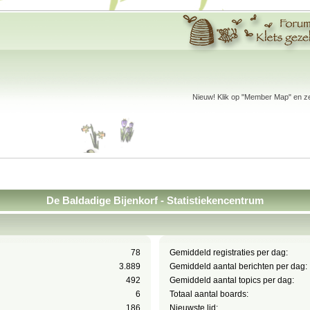
Nieuw! Klik op "Member Map" en zet
De Baldadige Bijenkorf - Statistiekencentrum
78
Gemiddeld registraties per dag:
3.889
Gemiddeld aantal berichten per dag:
492
Gemiddeld aantal topics per dag:
6
Totaal aantal boards:
186
Nieuwste lid: