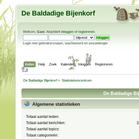
De Baldadige Bijenkorf
Welkom,
Gast
. Alsjeblieft
inloggen
of
registreren
.
Login met gebruikersnaam, wachtwoord en sessielengte
Index
Help
Zoek
Kalender
Inloggen
Registreren
De Baldadige Bijenkorf
»
Statistiekencentrum
De Baldadige Bij
Algemene statistieken
Totaal aantal leden:
Totaal aantal berichten:
3
Totaal aantal topics:
Totaal categorieën: