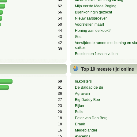
68
Mede maken van dag tot dag
62
Mijn eerste Mede Poging.
56
Bijenkoningin gezocht
54
Nieuwjaarsproeverij
50
Voorstellen maar!
44
Honing aan de kook?
43
Gist
42
Verwijderde ramen met honing en stu
suiker.
39
Bottelen en flessen vullen
Top 10 meeste tijd online
69
m.kolsters
61
De Baldadige Bij
36
Agravain
27
Big Daddy Bee
23
Bijker
20
Bulls
18
Peter van Den Berg
18
Draak
16
Medeblander
15
Avicenna