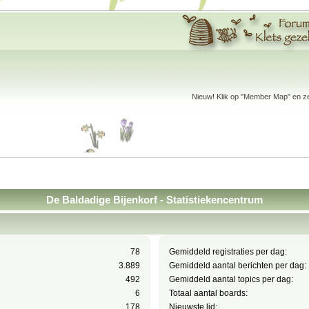
Nieuw! Klik op "Member Map" en zet
De Baldadige Bijenkorf - Statistiekencentrum
78
Gemiddeld registraties per dag:
3.889
Gemiddeld aantal berichten per dag:
492
Gemiddeld aantal topics per dag:
6
Totaal aantal boards:
178
Nieuwste lid: