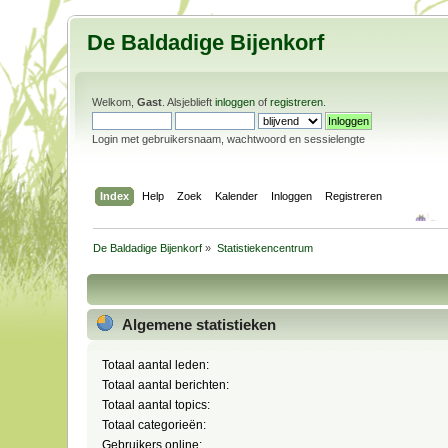
De Baldadige Bijenkorf
Welkom,
Gast
. Alsjeblieft
inloggen
of
registreren
.
Login met gebruikersnaam, wachtwoord en sessielengte
Index
Help
Zoek
Kalender
Inloggen
Registreren
De Baldadige Bijenkorf
»
Statistiekencentrum
Algemene statistieken
Totaal aantal leden:
Totaal aantal berichten:
Totaal aantal topics:
Totaal categorieën:
Gebruikers online: