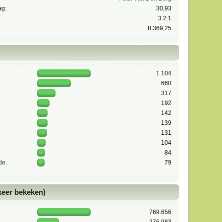
ag:
30,93
3.2:1
:
8.369,25
k
1.104
660
317
192
142
139
131
104
84
de.
79
 keer bekeken)
769.656