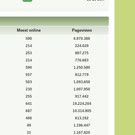
Meest online
Pageviews
590
6.970.388
214
224.029
253
887.275
214
776.683
590
1.250.580
557
812.779
503
1.093.650
230
1.007.950
255
917.442
641
19.224.204
687
10.314.905
406
613.192
49
1.196.447
31
1.167.820