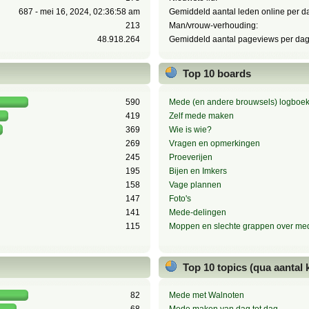
687 - mei 16, 2024, 02:36:58 am
Gemiddeld aantal leden online per d
213
Man/vrouw-verhouding:
48.918.264
Gemiddeld aantal pageviews per dag
Top 10 boards
590
Mede (en andere brouwsels) logboe
419
Zelf mede maken
369
Wie is wie?
269
Vragen en opmerkingen
245
Proeverijen
195
Bijen en Imkers
158
Vage plannen
147
Foto's
141
Mede-delingen
115
Moppen en slechte grappen over me
Top 10 topics (qua aantal
82
Mede met Walnoten