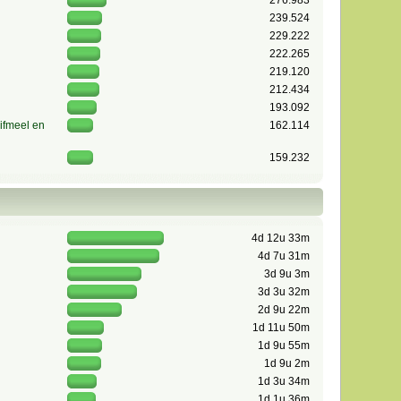
276.983
239.524
229.222
222.265
219.120
212.434
193.092
ifmeel en
162.114
159.232
4d 12u 33m
4d 7u 31m
3d 9u 3m
3d 3u 32m
2d 9u 22m
1d 11u 50m
1d 9u 55m
1d 9u 2m
1d 3u 34m
1d 1u 36m