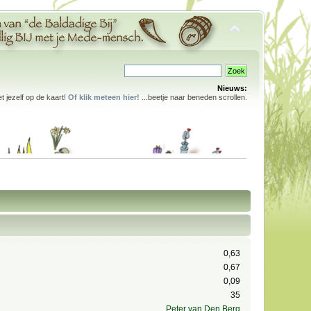
Nieuws:
 jezelf op de kaart!
Of klik meteen hier!
...beetje naar beneden scrollen.
0,63
0,67
0,09
35
Peter van Den Berg