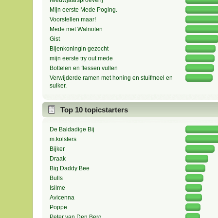
Nieuwjaarsproeverij
Mijn eerste Mede Poging.
Voorstellen maar!
Mede met Walnoten
Gist
Bijenkoningin gezocht
mijn eerste try out mede
Bottelen en flessen vullen
Verwijderde ramen met honing en stuifmeel en
suiker.
Top 10 topicstarters
De Baldadige Bij
m.kolsters
Bijker
Draak
Big Daddy Bee
Bulls
Isilme
Avicenna
Poppe
Peter van Den Berg