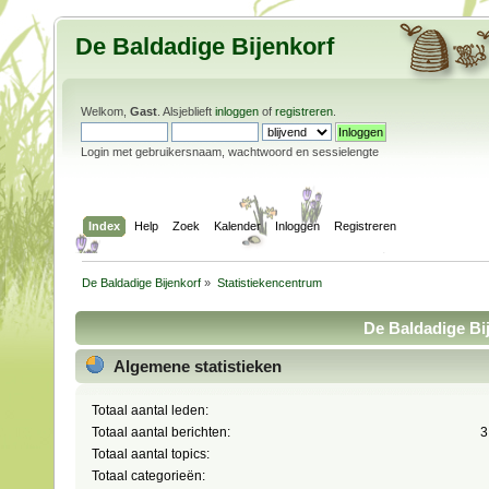
De Baldadige Bijenkorf
Welkom,
Gast
. Alsjeblieft
inloggen
of
registreren
.
Login met gebruikersnaam, wachtwoord en sessielengte
Index
Help
Zoek
Kalender
Inloggen
Registreren
De Baldadige Bijenkorf
»
Statistiekencentrum
De Baldadige Bij
Algemene statistieken
Totaal aantal leden:
Totaal aantal berichten:
3
Totaal aantal topics:
Totaal categorieën: