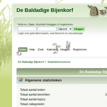
De Baldadige Bijenkorf
Welkom,
Gast
. Alsjeblieft
inloggen
of
registreren
.
Login met gebruikersnaam, wachtwoord en sessielengte
Index
Help
Zoek
Kalender
Inloggen
Registreren
De Baldadige Bijenkorf
»
Statistiekencentrum
De Baldadige Bij
Algemene statistieken
Totaal aantal leden:
Totaal aantal berichten:
3
Totaal aantal topics:
Totaal categorieën: