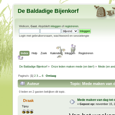
De Baldadige Bijenkorf
Welkom,
Gast
. Alsjeblieft
inloggen
of
registreren
.
Login met gebruikersnaam, wachtwoord en sessielengte
Index
Help
Zoek
Kalender
Inloggen
Registreren
De Baldadige Bijenkorf
»
Onze leden maken mede (en bier!)
»
Mede (en and
Pagina's: [
1
]
2
3
...
6
Omlaag
Auteur
Topic: Mede maken van da
0 leden en 2 gasten bekijken dit topic.
Mede maken van dag tot 
Draak
«
Gepost op:
november 15, 2
Tipsy