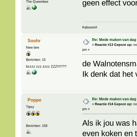
geen effect voo
The Queenbee
Kabooom!
Re: Mede maken van dag 
Soohr
«
Reactie #13 Gepost op:
no
New bee
pm »
Berichten: 15
de Walnotensma
bzzzz zzz zzzz ZZZ!!!!???
Ik denk dat het 
Re: Mede maken van dag 
Poppe
«
Reactie #14 Gepost op:
no
Tipsy
pm »
Als ik jou was 
Berichten: 158
even koken en te