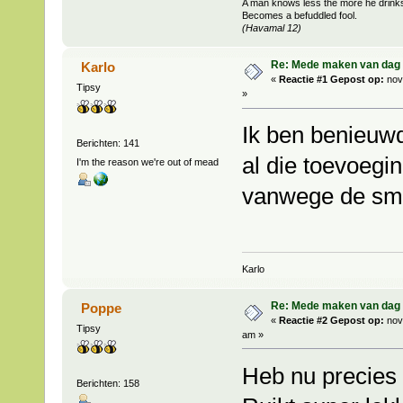
A man knows less the more he drink
Becomes a befuddled fool.
(Havamal 12)
Re: Mede maken van dag 
Karlo
«
Reactie #1 Gepost op:
nov
Tipsy
»
Ik ben benieuwd.
Berichten: 141
al die toevoeg
I'm the reason we're out of mead
vanwege de sma
Karlo
Re: Mede maken van dag 
Poppe
«
Reactie #2 Gepost op:
nov
Tipsy
am »
Heb nu precies h
Berichten: 158