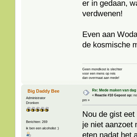
er in gedaan, 
verdwenen!
Even aan Wodan
de kosmische m
Geen mondkost is slechter
voor een mens op reis
dan overmaat aan mede!
Re: Mede maken van dag 
Big Daddy Bee
«
Reactie #10 Gepost op:
no
Administrator
pm »
Dronken
Nou de gist eet 
Berichten: 269
je niet aanzoet
ik ben een alcoholist :)
eten nadat het