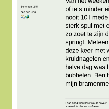
Van het weekend
Berichten: 245
of iets minder ei
bee bee king
nooit 10 l mede
sterk spul met
zo zoet te zijn 
springt. Meteen
deze keer met w
kruidnagelen e
halve dag was h
bubbelen. Ben 
mijn bramenmed
Less good than belief would have it
Is mead for the sons of men: