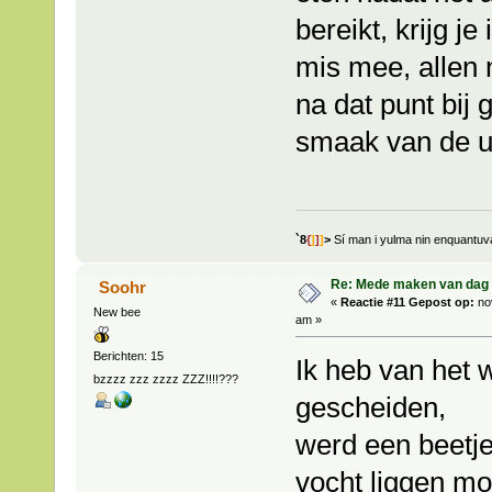
bereikt, krijg je
mis mee, allen
na dat punt bij 
smaak van de ui
`8
{
]
]
]
>
Sí man i yulma nin enquantu
Re: Mede maken van dag 
Soohr
«
Reactie #11 Gepost op:
no
New bee
am »
Berichten: 15
Ik heb van het
bzzzz zzz zzzz ZZZ!!!!???
gescheiden,
werd een beetje
vocht liggen mo