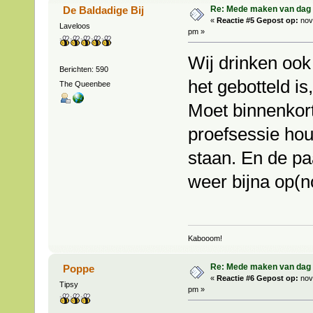
Re: Mede maken van dag 
De Baldadige Bij
«
Reactie #5 Gepost op:
nov
Laveloos
pm »
Wij drinken ook
Berichten: 590
het gebotteld is
The Queenbee
Moet binnenkort
proefsessie hou
staan. En de pa
weer bijna op(n
Kabooom!
Re: Mede maken van dag 
Poppe
«
Reactie #6 Gepost op:
nov
Tipsy
pm »