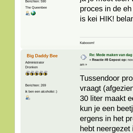
Berichten: 590
proces in de eh
The Queenbee
is kei HIK! belan
Kabooom!
Re: Mede maken van dag 
Big Daddy Bee
«
Reactie #8 Gepost op:
nov
Administrator
am »
Dronken
Tussendoor proev
Berichten: 269
vraagt (afgezien
ik ben een alcoholist :)
30 liter maakt e
kun je een beetj
ergens in het pr
hebt neergezet i