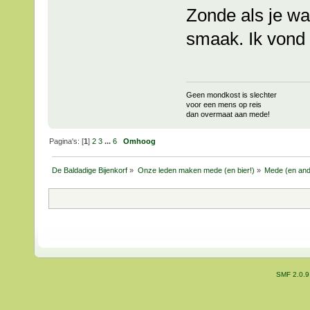
Zonde als je w
smaak. Ik vond 
Geen mondkost is slechter
voor een mens op reis
dan overmaat aan mede!
Pagina's: [
1
]
2
3
...
6
Omhoog
De Baldadige Bijenkorf
»
Onze leden maken mede (en bier!)
»
Mede (en and
SMF 2.0.9