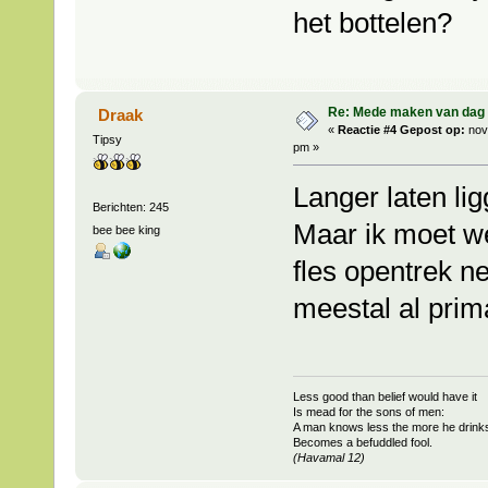
het bottelen?
Re: Mede maken van dag 
Draak
«
Reactie #4 Gepost op:
nov
Tipsy
pm »
Langer laten li
Berichten: 245
Maar ik moet w
bee bee king
fles opentrek n
meestal al prim
Less good than belief would have it
Is mead for the sons of men:
A man knows less the more he drink
Becomes a befuddled fool.
(Havamal 12)