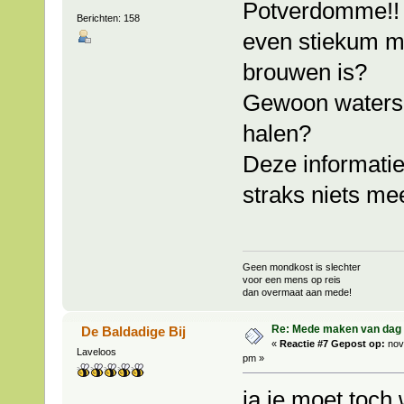
Potverdomme!! d
Berichten: 158
even stiekum m
brouwen is?
Gewoon waterslo
halen?
Deze informatie 
straks niets mee
Geen mondkost is slechter
voor een mens op reis
dan overmaat aan mede!
Re: Mede maken van dag 
De Baldadige Bij
«
Reactie #7 Gepost op:
nov
Laveloos
pm »
ja je moet toch 