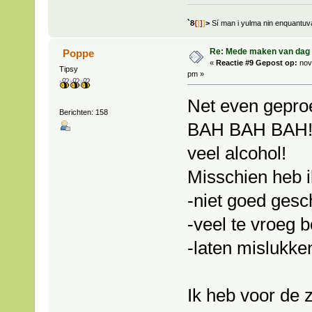
`8
{
]
]
]
>
Sí man i yulma nin enquantu
Re: Mede maken van dag 
Poppe
«
Reactie #9 Gepost op:
nov
Tipsy
pm »
Net even geproef
Berichten: 158
BAH BAH BAH!! 
veel alcohol!
Misschien heb i
-niet goed ges
-veel te vroeg
-laten mislukke
Ik heb voor de 