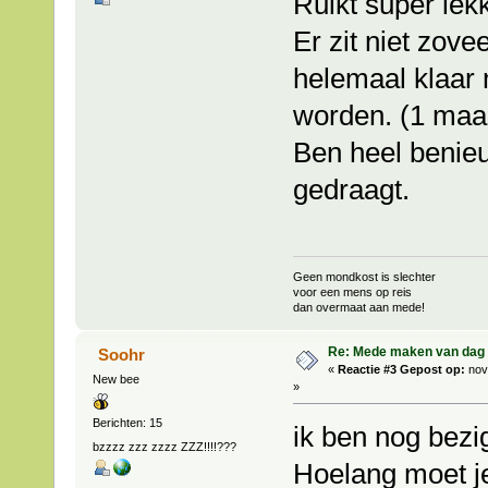
Ruikt super lekk
Er zit niet zove
helemaal klaar 
worden. (1 maa
Ben heel benieu
gedraagt.
Geen mondkost is slechter
voor een mens op reis
dan overmaat aan mede!
Re: Mede maken van dag 
Soohr
«
Reactie #3 Gepost op:
nov
New bee
»
Berichten: 15
ik ben nog bezi
bzzzz zzz zzzz ZZZ!!!!???
Hoelang moet je