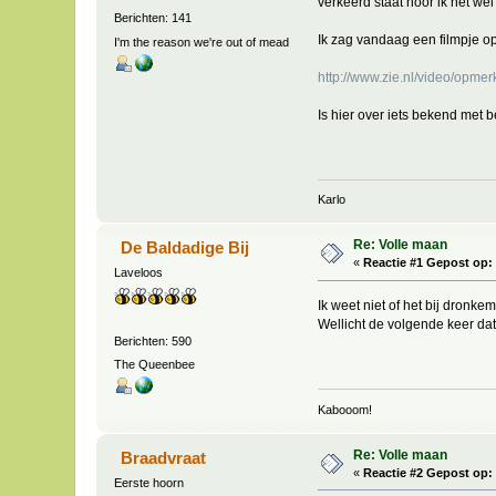
verkeerd staat hoor ik het we
Berichten: 141
Ik zag vandaag een filmpje op
I'm the reason we're out of mead
http://www.zie.nl/video/opme
Is hier over iets bekend met 
Karlo
Re: Volle maan
De Baldadige Bij
«
Reactie #1 Gepost op:
Laveloos
Ik weet niet of het bij dronke
Wellicht de volgende keer da
Berichten: 590
The Queenbee
Kabooom!
Re: Volle maan
Braadvraat
«
Reactie #2 Gepost op:
Eerste hoorn