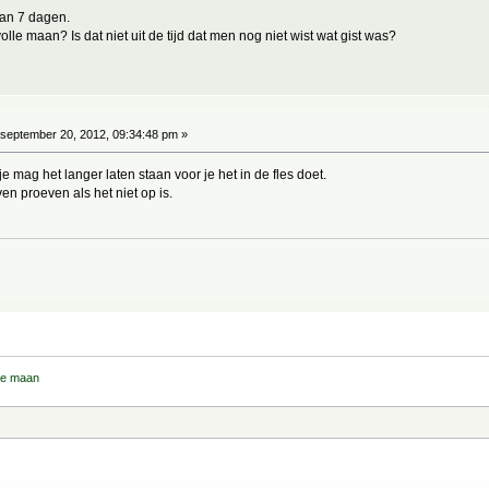
dan 7 dagen.
olle maan? Is dat niet uit de tijd dat men nog niet wist wat gist was?
september 20, 2012, 09:34:48 pm »
je mag het langer laten staan voor je het in de fles doet.
en proeven als het niet op is.
lle maan