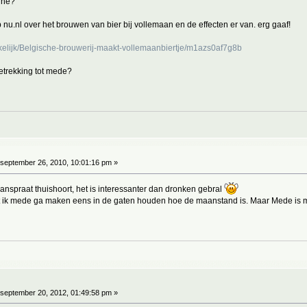
l he?
 nu.nl over het brouwen van bier bij vollemaan en de effecten er van. erg gaaf!
rkelijk/Belgische-brouwerij-maakt-vollemaanbiertje/m1azs0af7g8b
betrekking tot mede?
september 26, 2010, 10:01:16 pm »
manspraat thuishoort, het is interessanter dan dronken gebral
t ik mede ga maken eens in de gaten houden hoe de maanstand is. Maar Mede is mee
september 20, 2012, 01:49:58 pm »