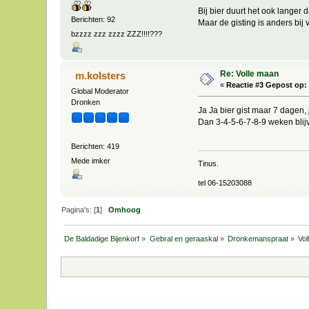
Bij bier duurt het ook langer 
Berichten: 92
Maar de gisting is anders bij v
bzzzz zzz zzzz ZZZ!!!!???
Re: Volle maan
m.kolsters
«
Reactie #3 Gepost op:
Global Moderator
Dronken
Ja Ja bier gist maar 7 dagen, 
Dan 3-4-5-6-7-8-9 weken blijv
Berichten: 419
Mede imker
Tinus.
tel 06-15203088
Pagina's: [
1
]
Omhoog
De Baldadige Bijenkorf
»
Gebral en geraaskal
»
Dronkemanspraat
»
Vo