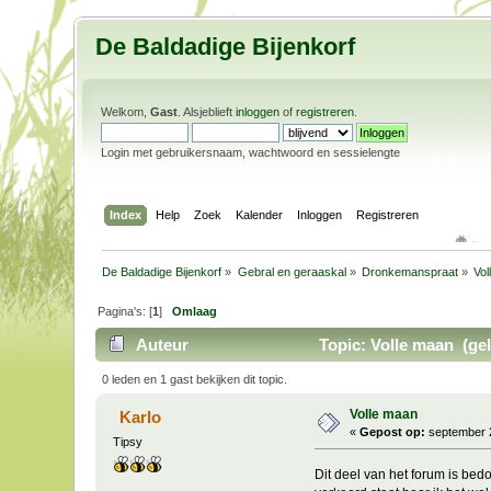
De Baldadige Bijenkorf
Welkom,
Gast
. Alsjeblieft
inloggen
of
registreren
.
Login met gebruikersnaam, wachtwoord en sessielengte
Index
Help
Zoek
Kalender
Inloggen
Registreren
De Baldadige Bijenkorf
»
Gebral en geraaskal
»
Dronkemanspraat
»
Vo
Pagina's: [
1
]
Omlaag
Auteur
Topic: Volle maan (gel
0 leden en 1 gast bekijken dit topic.
Volle maan
Karlo
«
Gepost op:
september 2
Tipsy
Dit deel van het forum is be