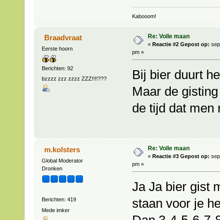
Kabooom!
Re: Volle maan
Braadvraat
«
Reactie #2 Gepost op:
sep
Eerste hoorn
pm »
Berichten: 92
Bij bier duurt h
bzzzz zzz zzzz ZZZ!!!!???
Maar de gisting 
de tijd dat men 
Re: Volle maan
m.kolsters
«
Reactie #3 Gepost op:
sep
Global Moderator
pm »
Dronken
Ja Ja bier gist
staan voor je he
Berichten: 419
Mede imker
Dan 3-4-5-6-7-8