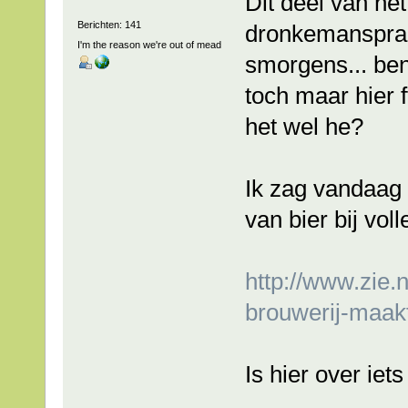
Dit deel van he
Berichten: 141
dronkemanspraa
I'm the reason we're out of mead
smorgens... ben
toch maar hier f
het wel he?
Ik zag vandaag 
van bier bij vol
http://www.zie.
brouwerij-maak
Is hier over ie