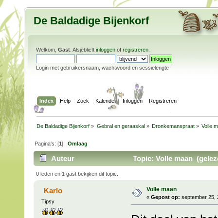
De Baldadige Bijenkorf
Welkom,
Gast
. Alsjeblieft
inloggen
of
registreren
.
Login met gebruikersnaam, wachtwoord en sessielengte
Index
Help
Zoek
Kalender
Inloggen
Registreren
De Baldadige Bijenkorf
»
Gebral en geraaskal
»
Dronkemanspraat
»
Volle 
Pagina's: [
1
]
Omlaag
Auteur
Topic: Volle maan (gelez
0 leden en 1 gast bekijken dit topic.
Volle maan
Karlo
«
Gepost op:
september 25, 
Tipsy