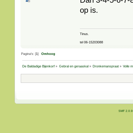
op is.
Tinus.
tel 06-15203088
Pagina's: [
1
]
Omhoog
De Baldadige Bijenkorf
»
Gebral en geraaskal
»
Dronkemanspraat
»
Volle 
SMF 2.0.9