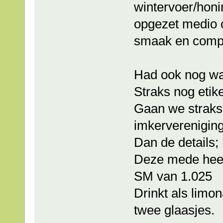
wintervoer/hon
opgezet medio o
smaak en comple
Had ook nog wa
Straks nog etike
Gaan we straks 
imkervereniging
Dan de details;
Deze mede heef
SM van 1.025
Drinkt als limo
twee glaasjes.