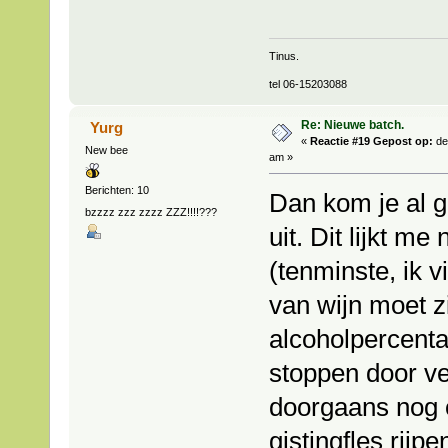
Tinus.
tel 06-15203088
Re: Nieuwe batch.
Yurg
«
Reactie #19 Gepost op:
de
New bee
am »
Berichten: 10
Dan kom je al 
bzzzz zzz zzzz ZZZ!!!!???
uit. Dit lijkt me
(tenminste, ik 
van wijn moet z
alcoholpercenta
stoppen door ve
doorgaans nog 
gistingfles rijp