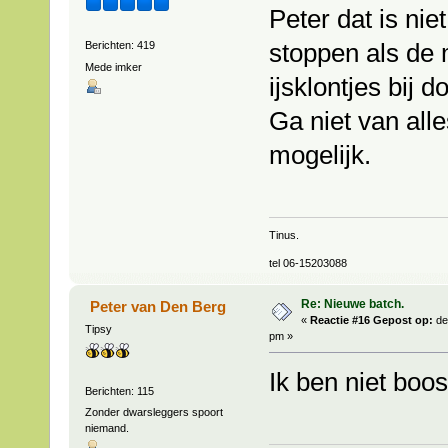
Peter dat is nie
stoppen als de m
Berichten: 419
Mede imker
ijsklontjes bij d
Ga niet van all
mogelijk.
Tinus.
tel 06-15203088
Re: Nieuwe batch.
Peter van Den Berg
«
Reactie #16 Gepost op:
de
Tipsy
pm »
Ik ben niet boo
Berichten: 115
Zonder dwarsleggers spoort
niemand.