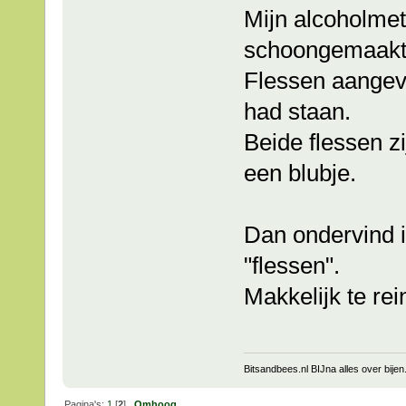
Mijn alcoholmet
schoongemaakt 
Flessen aangevul
had staan.
Beide flessen z
een blubje.
Dan ondervind i
"flessen".
Makkelijk te rei
Bitsandbees.nl BIJna alles over bijen
Pagina's:
1
[
2
]
Omhoog