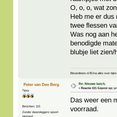
O, o, o, wat zo
Heb me er dus 
twee flessen van
Was nog aan he
benodigde materi
blubje liet zien/
Bitsandbees.nl BIJna alles over bijen
Re: Nieuwe batch.
Peter van Den Berg
«
Reactie #21 Gepost op:
jan
Tipsy
Das weer een mo
Berichten: 115
voorraad.
Zonder dwarsleggers spoort
niemand.