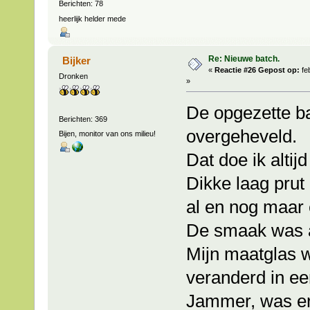
Berichten: 78
heerlijk helder mede
Re: Nieuwe batch.
Bijker
«
Reactie #26 Gepost op:
fe
Dronken
»
De opgezette ba
Berichten: 369
overgeheveld.
Bijen, monitor van ons milieu!
Dat doe ik alti
Dikke laag prut 
al en nog maar 
De smaak was a
Mijn maatglas 
veranderd in e
Jammer, was er 