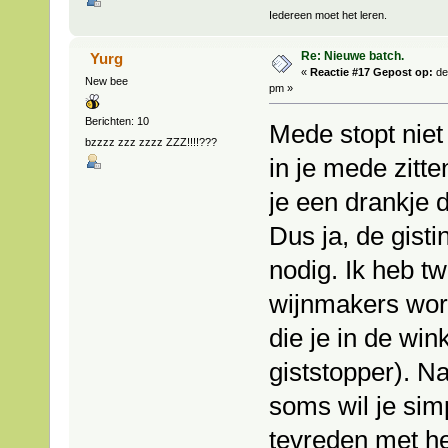
Iedereen moet het leren.
Re: Nieuwe batch.
Yurg
«
Reactie #17 Gepost op:
de
New bee
pm »
Berichten: 10
Mede stopt niet
bzzzz zzz zzzz ZZZ!!!!???
in je mede zitte
je een drankje d
Dus ja, de gist
nodig. Ik heb t
wijnmakers word
die je in de wink
giststopper). Na
soms wil je sim
tevreden met he