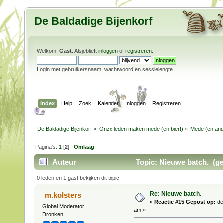
De Baldadige Bijenkorf
Welkom,
Gast
. Alsjeblieft
inloggen
of
registreren
.
Login met gebruikersnaam, wachtwoord en sessielengte
Index
Help
Zoek
Kalender
Inloggen
Registreren
De Baldadige Bijenkorf
»
Onze leden maken mede (en bier!)
»
Mede (en and
Pagina's:
1
[
2
]
Omlaag
Auteur
Topic: Nieuwe batch. (ge
0 leden en 1 gast bekijken dit topic.
Re: Nieuwe batch.
m.kolsters
«
Reactie #15 Gepost op:
de
Global Moderator
am »
Dronken