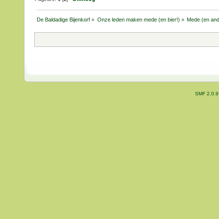
De Baldadige Bijenkorf
»
Onze leden maken mede (en bier!)
»
Mede (en and
SMF 2.0.9