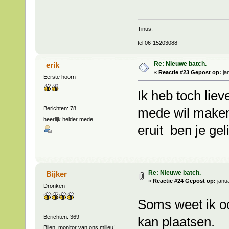
Tinus.
tel 06-15203088
Re: Nieuwe batch.
erik
«
Reactie #23 Gepost op:
jan
Eerste hoorn
Ik heb toch liev
Berichten: 78
mede wil maken 
heerlijk helder mede
eruit ben je gel
Re: Nieuwe batch.
Bijker
«
Reactie #24 Gepost op:
janua
Dronken
Soms weet ik oo
Berichten: 369
kan plaatsen.
Bijen, monitor van ons milieu!