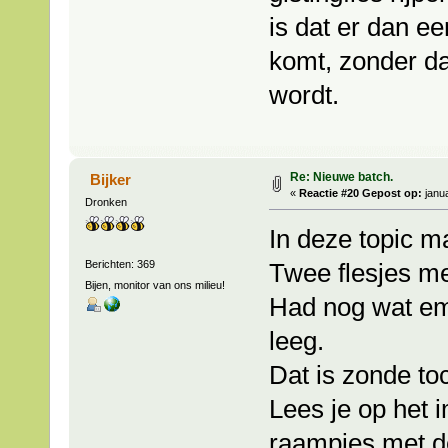
is dat er dan e
komt, zonder da
wordt.
Re: Nieuwe batch.
Bijker
«
Reactie #20 Gepost op:
janua
Dronken
In deze topic m
Berichten: 369
Twee flesjes me
Bijen, monitor van ons milieu!
Had nog wat em
leeg.
Dat is zonde to
Lees je op het 
raampjes met d