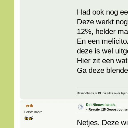
Had ook nog ee
Deze werkt nog
12%, helder ma
En een melicit
deze is wel uit
Hier zit een wat
Ga deze blend
Bitsandbees.nl BIJna alles over bijen
Re: Nieuwe batch.
erik
«
Reactie #25 Gepost op:
jan
Eerste hoorn
Netjes. Deze wi