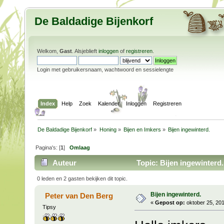
De Baldadige Bijenkorf
Welkom,
Gast
. Alsjeblieft
inloggen
of
registreren
.
Login met gebruikersnaam, wachtwoord en sessielengte
Index
Help
Zoek
Kalender
Inloggen
Registreren
De Baldadige Bijenkorf
»
Honing
»
Bijen en Imkers
»
Bijen ingewinterd.
Pagina's: [
1
]
Omlaag
Auteur
Topic: Bijen ingewinterd.
0 leden en 2 gasten bekijken dit topic.
Bijen ingewinterd.
Peter van Den Berg
«
Gepost op:
oktober 25, 201
Tipsy