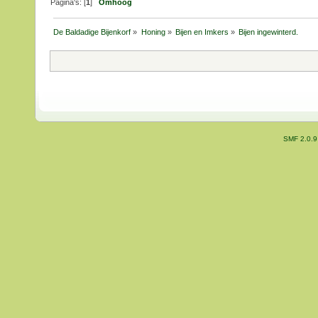
Pagina's: [
1
]
Omhoog
De Baldadige Bijenkorf
»
Honing
»
Bijen en Imkers
»
Bijen ingewinterd.
SMF 2.0.9