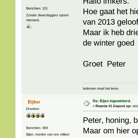
Hallo imkers.
Berichten: 115
Hoe gaat het hie
Zonder dwarsleggers spoort
van 2013 geloof 
niemand.
Maar ik heb dri
de winter goed d
Groet Peter
Iedereen moet het leren.
Re: Bijen ingewinterd.
Bijker
«
Reactie #1 Gepost op:
okto
Dronken
Peter, honing, 
Berichten: 369
Maar om hier op 
Bijen, monitor van ons milieu!