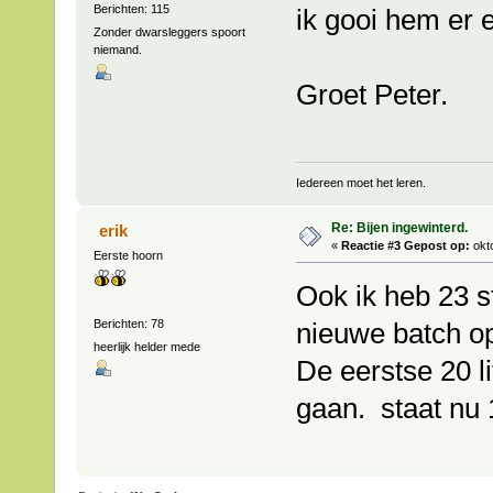
Berichten: 115
ik gooi hem er e
Zonder dwarsleggers spoort
niemand.
Groet Peter.
Iedereen moet het leren.
Re: Bijen ingewinterd.
erik
«
Reactie #3 Gepost op:
okto
Eerste hoorn
Ook ik heb 23 s
Berichten: 78
nieuwe batch o
heerlijk helder mede
De eerstse 20 l
gaan. staat nu