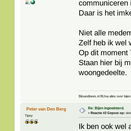
communiceren is 
Daar is het imk
Niet alle medem
Zelf heb ik wel 
Op dit moment 7
Staan hier bij m
woongedeelte.
Bitsandbees.nl BIJna alles over bijen
Re: Bijen ingewinterd.
Peter van Den Berg
«
Reactie #2 Gepost op:
okto
Tipsy
Ik ben ook wel 