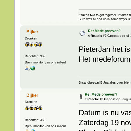
It takes two to get together. It takes t
Sure we'll all end up in some ways like
Re: Mede proeven?
Bijker
«
Reactie #2 Gepost op:
juli
Dronken
PieterJan het i
Berichten: 369
Het medeforum b
Bijen, monitor van ons milieu!
Bitsandbees.nl BIJna alles over bijen
Re: Mede proeven?
Bijker
«
Reactie #3 Gepost op:
august
Dronken
Datum is nu vas
Berichten: 369
Zaterdag 19 no
Bijen, monitor van ons milieu!