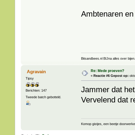
Ambtenaren en 
Bitsandbees.nl BIJna alles over bijen
Re: Mede proeven?
Agravain
«
Reactie #6 Gepost op:
okto
Tipsy
Jammer dat het 
Berichten: 147
Tweede batch gebotteld.
Vervelend dat re
Komop gistjes, een beetje doorwerken.