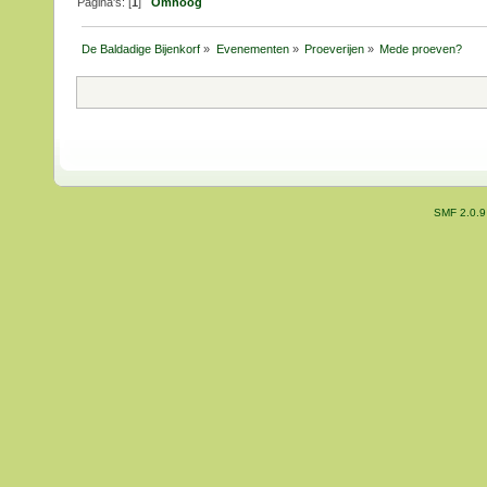
Pagina's: [
1
]
Omhoog
De Baldadige Bijenkorf
»
Evenementen
»
Proeverijen
»
Mede proeven?
SMF 2.0.9