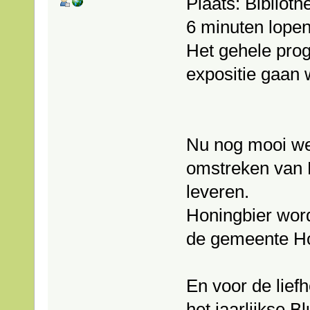
Plaats: Biblio
6 minuten lopen 
Het gehele pro
expositie gaan 
Nu nog mooi wee
omstreken van 
leveren.
Honingbier wordt
de gemeente H
En voor de lief
het jaarlijkse Bl