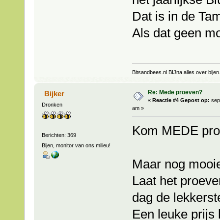
Dat is in de Ta
Als dat geen mo
Bitsandbees.nl BIJna alles over bijen
Re: Mede proeven?
Bijker
«
Reactie #4 Gepost op:
sep
Dronken
am »
Kom MEDE proe
Berichten: 369
Bijen, monitor van ons milieu!
Maar nog mooie
Laat het proeve
dag de lekkers
Een leuke prijs