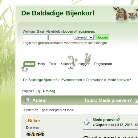
De Baldadige Bijenkorf
Welkom,
Gast
. Alsjeblieft
inloggen
of
registreren
.
Login met gebruikersnaam, wachtwoord en sessielengte
Index
Help
Zoek
Kalender
Inloggen
Registreren
De Baldadige Bijenkorf
»
Evenementen
»
Proeverijen
»
Mede proeven?
Pagina's: [
1
]
Omlaag
Auteur
Topic: Mede proeven? (g
0 leden en 1 gast bekijken dit topic.
Mede proeven?
Bijker
«
Gepost op:
juli 18, 2016, 1
Dronken