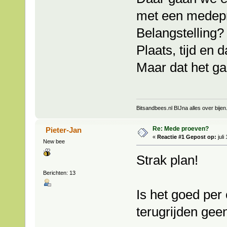
met een medepr
Belangstelling?
Plaats, tijd en
Maar dat het gaat
Bitsandbees.nl BIJna alles over bijen
Re: Mede proeven?
Pieter-Jan
«
Reactie #1 Gepost op:
juli
New bee
Strak plan!
Berichten: 13
Is het goed per 
terugrijden geen