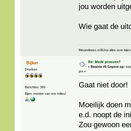
jou worden uitge
Wie gaat de uit
Bitsandbees.nl BIJna alles over bijen
Re: Mede proeven?
Bijker
«
Reactie #5 Gepost op:
sep
Dronken
pm »
Gaat niet door!
Berichten: 369
Bijen, monitor van ons milieu!
Moeilijk doen 
e.d. noopt de in
Zou gewoon een