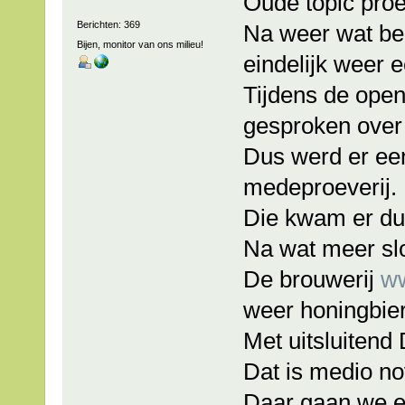
Oude topic proev
Berichten: 369
Na weer wat be
Bijen, monitor van ons milieu!
eindelijk weer 
Tijdens de ope
gesproken over
Dus werd er ee
medeproeverij.
Die kwam er du
Na wat meer sl
De brouwerij
ww
weer honingbie
Met uitsluitend
Dat is medio n
Daar gaan we e