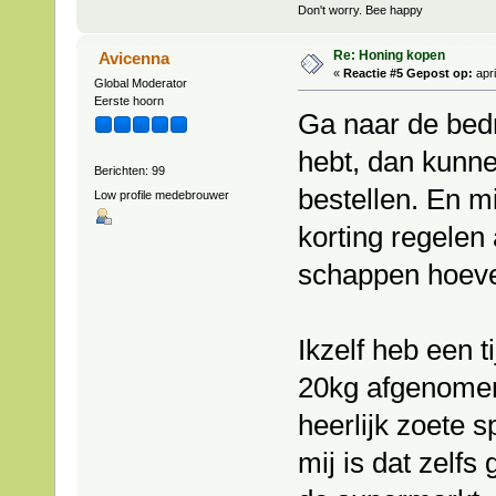
Don't worry. Bee happy
Re: Honing kopen
Avicenna
«
Reactie #5 Gepost op:
apri
Global Moderator
Eerste hoorn
Ga naar de bedr
hebt, dan kunnen
Berichten: 99
bestellen. En m
Low profile medebrouwer
korting regelen 
schappen hoeve
Ikzelf heb een t
20kg afgenomen
heerlijk zoete 
mij is dat zelf