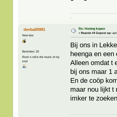
-
Re: Honing kopen
denba00991
«
Reactie #4 Gepost op:
apri
New bee
Bij ons in Lekk
Berichten: 20
heenga en een 
Rock n roll is the music of my
Alleen omdat t 
soul
bij ons maar 1 
En de coöp kom
maar nou lijkt 
imker te zoeken