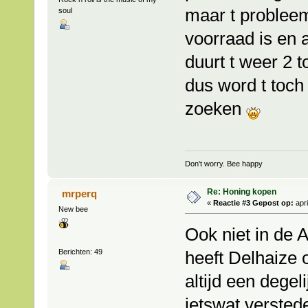
maar t probleem
soul
voorraad is en a
duurt t weer 2 t
dus word t toc
zoeken
Don't worry. Bee happy
Re: Honing kopen
mrperq
«
Reactie #3 Gepost op:
apri
New bee
Ook niet in de 
Berichten: 49
heeft Delhaize o
altijd een degel
ietswat verstede