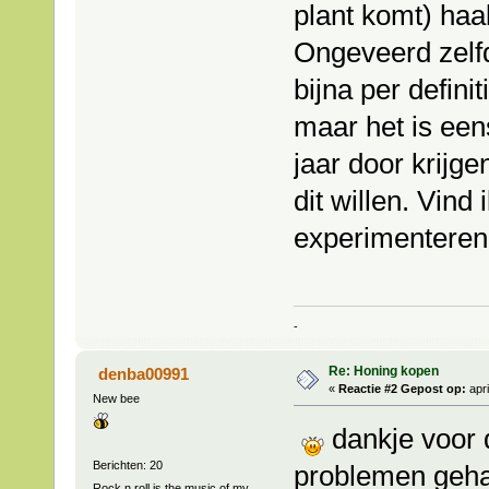
plant komt) haal 
Ongeveerd zelfd
bijna per definit
maar het is eens
jaar door krijge
dit willen. Vin
experimenteren
-
Re: Honing kopen
denba00991
«
Reactie #2 Gepost op:
apri
New bee
dankje voor d
Berichten: 20
problemen geha
Rock n roll is the music of my