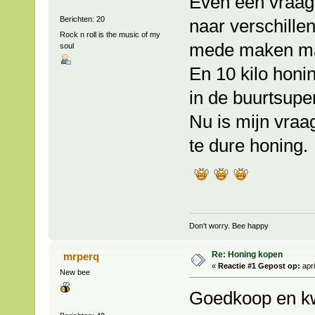
Even een vraag 
Berichten: 20
naar verschille
Rock n roll is the music of my
mede maken ma
soul
En 10 kilo honin
in de buurtsupe
Nu is mijn vraag
te dure honing.
Don't worry. Bee happy
Re: Honing kopen
mrperq
«
Reactie #1 Gepost op:
apri
New bee
Goedkoop en kwa