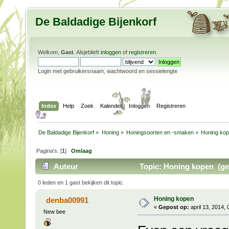
De Baldadige Bijenkorf
Welkom,
Gast
. Alsjeblieft
inloggen
of
registreren
.
Login met gebruikersnaam, wachtwoord en sessielengte
Index
Help
Zoek
Kalender
Inloggen
Registreren
De Baldadige Bijenkorf
»
Honing
»
Honingsoorten en -smaken
»
Honing ko
Pagina's: [
1
]
Omlaag
Auteur
Topic: Honing kopen (ge
0 leden en 1 gast bekijken dit topic.
Honing kopen
denba00991
«
Gepost op:
april 13, 2014,
New bee