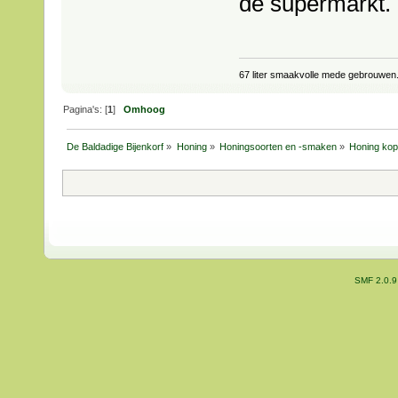
de supermarkt.
67 liter smaakvolle mede gebrouwen
Pagina's: [
1
]
Omhoog
De Baldadige Bijenkorf
»
Honing
»
Honingsoorten en -smaken
»
Honing ko
SMF 2.0.9