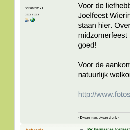
Voor de liefheb
Berichten: 71
Joelfeest Wier
bzzzz zzz
staan hier. Ov
midzomerfeest 
goed!
Voor de aankome
natuurlijk welk
http://www.foto
- Dwaze man, dwaze dronk -
Re: Germaanse Joelfeest