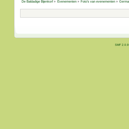
De Baldadige Bijenkorf
»
Evenementen
»
Foto's van evenementen
»
Germaa
SMF 2.0.9