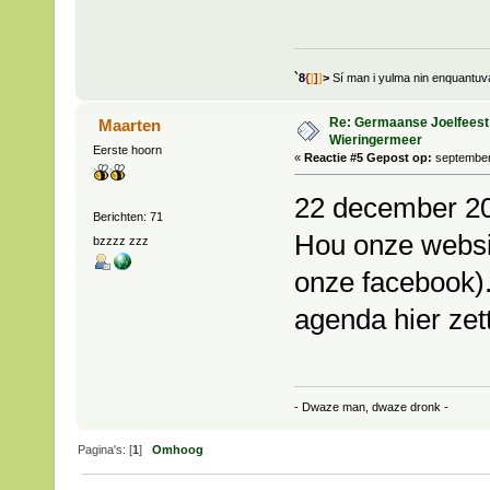
`8
{
]
]
]
>
Sí man i yulma nin enquantu
Re: Germaanse Joelfeest
Maarten
Wieringermeer
Eerste hoorn
«
Reactie #5 Gepost op:
september 
22 december 20
Berichten: 71
Hou onze webs
bzzzz zzz
onze facebook).
agenda hier zet
- Dwaze man, dwaze dronk -
Pagina's: [
1
]
Omhoog