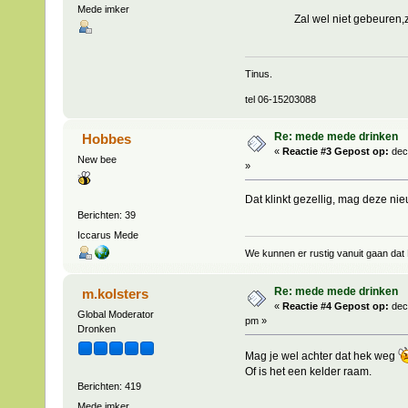
Mede imker
Zal wel niet gebeuren,ze b
Tinus.
tel 06-15203088
Re: mede mede drinken
Hobbes
«
Reactie #3 Gepost op:
dec
New bee
»
Dat klinkt gezellig, mag deze n
Berichten: 39
Iccarus Mede
We kunnen er rustig vanuit gaan dat 
Re: mede mede drinken
m.kolsters
«
Reactie #4 Gepost op:
dec
Global Moderator
pm »
Dronken
Mag je wel achter dat hek weg
Of is het een kelder raam.
Berichten: 419
Mede imker