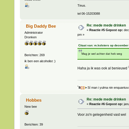
Tinus.
tel 06-15203088
Re: mede mede drinken
Big Daddy Bee
«
Reactie #5 Gepost op:
dec
Administrator
pm »
Dronken
Citaat van: m.kolsters op december
Mag je wel achter dat hek weg
Berichten: 269
ik ben een alcoholist :)
Haha ja ik was ook al benieuwd
`8
{
]
]
]
>
Sí man i yulma nin enquantu
Re: mede mede drinken
Hobbes
«
Reactie #6 Gepost op:
janu
New bee
Voor zo'n gelegenheid vast wel
Berichten: 39