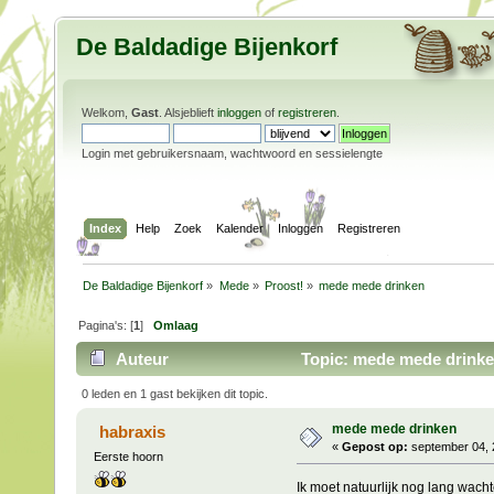
De Baldadige Bijenkorf
Welkom,
Gast
. Alsjeblieft
inloggen
of
registreren
.
Login met gebruikersnaam, wachtwoord en sessielengte
Index
Help
Zoek
Kalender
Inloggen
Registreren
De Baldadige Bijenkorf
»
Mede
»
Proost!
»
mede mede drinken
Pagina's: [
1
]
Omlaag
Auteur
Topic: mede mede drinke
0 leden en 1 gast bekijken dit topic.
mede mede drinken
habraxis
«
Gepost op:
september 04, 
Eerste hoorn
Ik moet natuurlijk nog lang wac