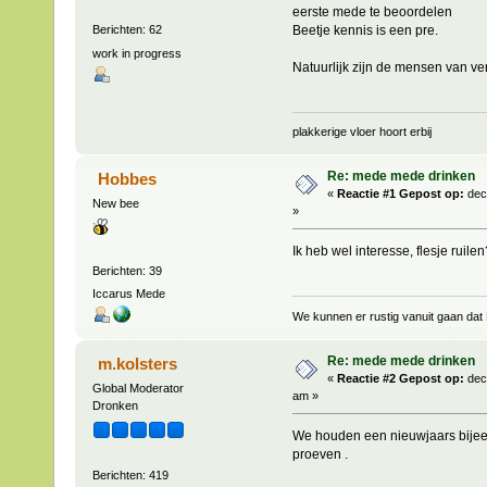
eerste mede te beoordelen
Beetje kennis is een pre.
Berichten: 62
work in progress
Natuurlijk zijn de mensen van v
plakkerige vloer hoort erbij
Re: mede mede drinken
Hobbes
«
Reactie #1 Gepost op:
dec
New bee
»
Ik heb wel interesse, flesje ruilen
Berichten: 39
Iccarus Mede
We kunnen er rustig vanuit gaan dat 
Re: mede mede drinken
m.kolsters
«
Reactie #2 Gepost op:
dec
Global Moderator
am »
Dronken
We houden een nieuwjaars bijeen
proeven .
Berichten: 419