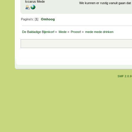
Iccarus Mede
We kunnen er rustig vanuit gaan dat 
Pagina's: [
1
]
Omhoog
De Baldadige Bijenkorf
»
Mede
»
Proost!
»
mede mede drinken
SMF 2.0.9