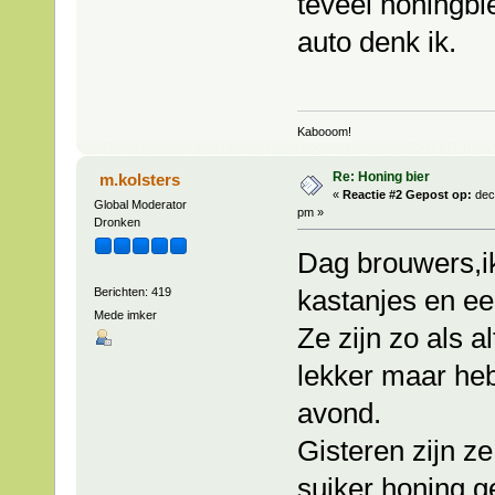
teveel honingbi
auto denk ik.
Kabooom!
Re: Honing bier
m.kolsters
«
Reactie #2 Gepost op:
dec
Global Moderator
pm »
Dronken
Dag brouwers,i
kastanjes en ee
Berichten: 419
Mede imker
Ze zijn zo als al
lekker maar heb
avond.
Gisteren zijn ze
suiker honing ge