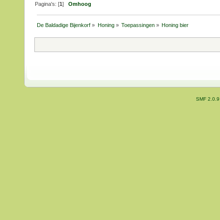
Pagina's: [
1
]
Omhoog
De Baldadige Bijenkorf
»
Honing
»
Toepassingen
»
Honing bier
SMF 2.0.9