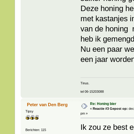
Deze honing he
met kastanjes i
van de honing n
heb ik gemengd 
Nu een paar we
een jaar worden
Tinus.
tel 06-15203088
Re: Honing bier
Peter van Den Berg
«
Reactie #3 Gepost op:
dec
Tipsy
pm »
Ik zou ze best 
Berichten: 115