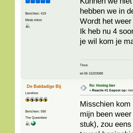
Kunnen we niet 
hebben we in de
Berichten: 419
Wordt het weer 
Mede imker
Ik heb nu 4 soo
je wil kom je m
Tinus.
tel 06-15203088
Re: Honing bier
De Baldadige Bij
«
Reactie #1 Gepost op:
mei 
Laveloos
Misschien kom i
Berichten: 590
mijn been weer 
The Queenbee
stuk), zou eens