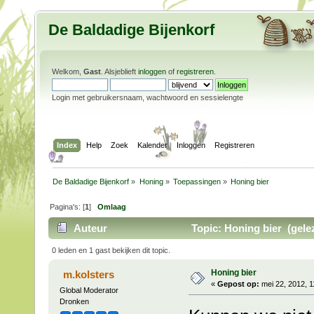
De Baldadige Bijenkorf
Welkom,
Gast
. Alsjeblieft
inloggen
of
registreren
.
Login met gebruikersnaam, wachtwoord en sessielengte
Index
Help
Zoek
Kalender
Inloggen
Registreren
De Baldadige Bijenkorf
»
Honing
»
Toepassingen
»
Honing bier
Pagina's: [
1
]
Omlaag
Auteur
Topic: Honing bier (gele
0 leden en 1 gast bekijken dit topic.
Honing bier
m.kolsters
«
Gepost op:
mei 22, 2012, 1
Global Moderator
Dronken