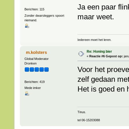
Ja een paar flin
Berichten: 115
maar weet.
Zonder dwarsleggers spoort
niemand.
Iedereen moet het leren.
Re: Honing bier
m.kolsters
«
Reactie #6 Gepost op:
janu
Global Moderator
Dronken
Voor het proeve
zelf gedaan met
Berichten: 419
Het is goed en 
Mede imker
Tinus.
tel 06-15203088