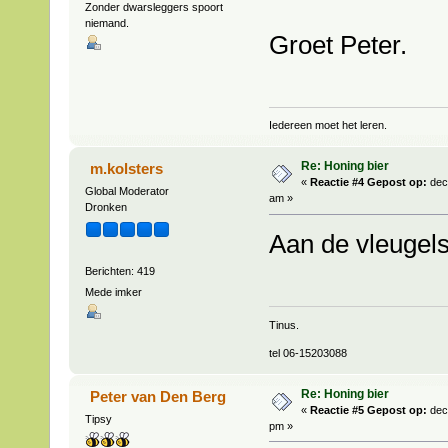
Zonder dwarsleggers spoort
niemand.
Groet Peter.
Iedereen moet het leren.
Re: Honing bier
m.kolsters
«
Reactie #4 Gepost op:
dec
Global Moderator
am »
Dronken
Aan de vleugels 
Berichten: 419
Mede imker
Tinus.
tel 06-15203088
Re: Honing bier
Peter van Den Berg
«
Reactie #5 Gepost op:
dec
Tipsy
pm »