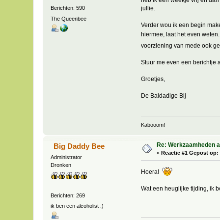
jullie.
Berichten: 590
The Queenbee
Verder wou ik een begin make
hiermee, laat het even weten.
voorziening van mede ook g
Stuur me even een berichtje a
Groetjes,
De Baldadige Bij
Kabooom!
Re: Werkzaamheden aan
Big Daddy Bee
«
Reactie #1 Gepost op:
Administrator
Dronken
Hoera!
Wat een heuglijke tijding, ik b
Berichten: 269
ik ben een alcoholist :)