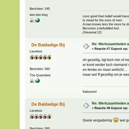
Berichten: 245
bee bee king
Less good than belief would have 
Is mead for the sons of men:
A man knows less the more he dr
Becomes a befuddled fool.
(Havamal 12)
Re: Werkzaamheden aan
De Baldadige Bij
«
Reactie #7 Gepost op:
Laveloos
oh gezellig, ligt toch min of 
er komt verder toch niemand vr
Berichten: 590
en femke en riaan wellicht....
maar wel ff gezellig om je we
The Queenbee
Kabooom!
Re: Werkzaamheden aan
De Baldadige Bij
«
Reactie #8 Gepost op:
Laveloos
Goeie vergadering
wel go
Berichten: 590