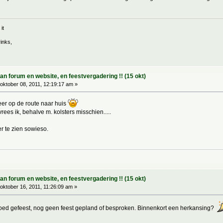
it
inks,
 forum en website, en feestvergadering !! (15 okt)
oktober 08, 2011, 12:19:17 am »
meer op de route naar huis
ees ik, behalve m. kolsters misschien.....
er te zien sowieso.
 forum en website, en feestvergadering !! (15 okt)
oktober 16, 2011, 11:26:09 am »
ed gefeest, nog geen feest gepland of besproken. Binnenkort een herkansing?