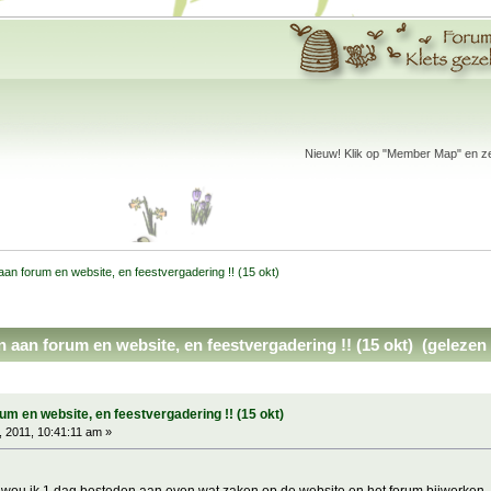
Nieuw! Klik op "Member Map" en zet
 forum en website, en feestvergadering !! (15 okt)
an forum en website, en feestvergadering !! (15 okt) (gelezen 
 en website, en feestvergadering !! (15 okt)
 2011, 10:41:11 am »
 wou ik 1 dag besteden aan even wat zaken op de website en het forum bijwerken, al