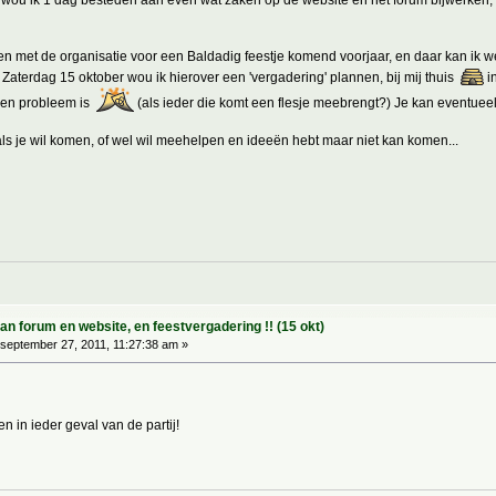
n met de organisatie voor een Baldadig feestje komend voorjaar, en daar kan ik w
 Zaterdag 15 oktober wou ik hierover een 'vergadering' plannen, bij mij thuis
in
een probleem is
(als ieder die komt een flesje meebrengt?) Je kan eventueel
ls je wil komen, of wel wil meehelpen en ideeën hebt maar niet kan komen...
 forum en website, en feestvergadering !! (15 okt)
september 27, 2011, 11:27:38 am »
en in ieder geval van de partij!