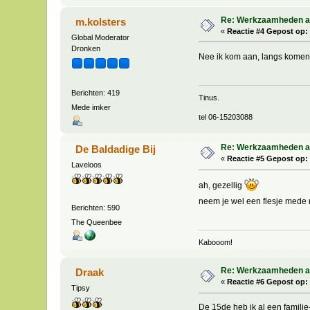
Re: Werkzaamheden aan
m.kolsters
«
Reactie #4 Gepost op:
Global Moderator
Dronken
Nee ik kom aan, langs komen 
Berichten: 419
Tinus.
Mede imker
tel 06-15203088
Re: Werkzaamheden aan
De Baldadige Bij
«
Reactie #5 Gepost op:
Laveloos
ah, gezellig
neem je wel een flesje med
Berichten: 590
The Queenbee
Kabooom!
Re: Werkzaamheden aan
Draak
«
Reactie #6 Gepost op:
Tipsy
De 15de heb ik al een familie