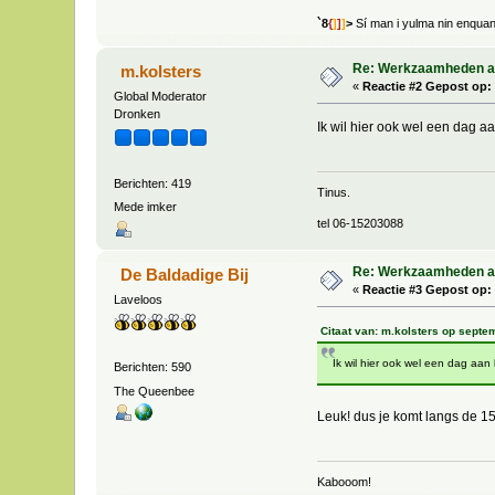
`8
{
]
]
]
>
Sí man i yulma nin enqua
Re: Werkzaamheden aan
m.kolsters
«
Reactie #2 Gepost op:
Global Moderator
Dronken
Ik wil hier ook wel een dag a
Berichten: 419
Tinus.
Mede imker
tel 06-15203088
Re: Werkzaamheden aan
De Baldadige Bij
«
Reactie #3 Gepost op:
Laveloos
Citaat van: m.kolsters op septe
Ik wil hier ook wel een dag aan
Berichten: 590
The Queenbee
Leuk! dus je komt langs de 1
Kabooom!