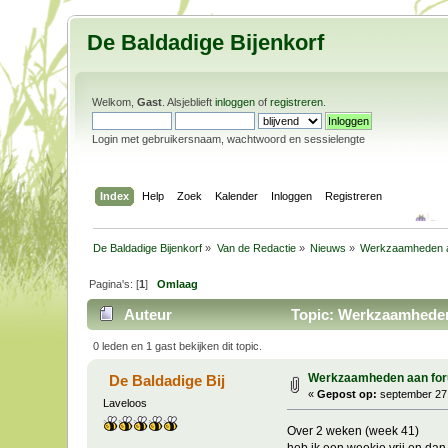
De Baldadige Bijenkorf
Welkom,
Gast
. Alsjeblieft
inloggen
of
registreren
.
Login met gebruikersnaam, wachtwoord en sessielengte
Index
Help
Zoek
Kalender
Inloggen
Registreren
De Baldadige Bijenkorf
»
Van de Redactie
»
Nieuws
»
Werkzaamheden aan
Pagina's: [
1
]
Omlaag
Auteur
Topic: Werkzaamheden a
0 leden en 1 gast bekijken dit topic.
Werkzaamheden aan forum
De Baldadige Bij
«
Gepost op:
september 27,
Laveloos
Over 2 weken (week 41)
heb ik een weekje vrij en dan