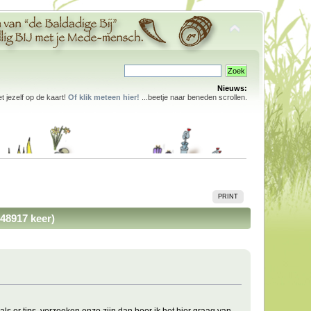
Nieuws:
 jezelf op de kaart!
Of klik meteen hier!
...beetje naar beneden scrollen.
PRINT
48917 keer)
s er tips, verzoeken enzo zijn dan hoor ik het hier graag van