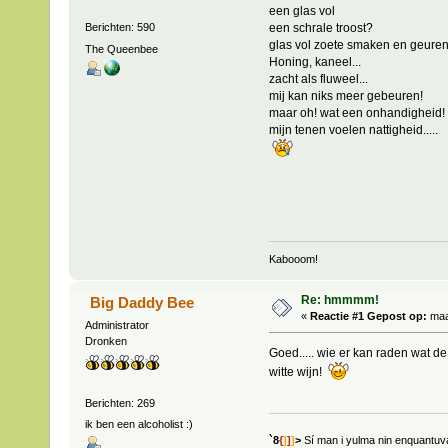
een glas vol
een schrale troost?
Berichten: 590
glas vol zoete smaken en geure
The Queenbee
Honing, kaneel...
zacht als fluweel...
mij kan niks meer gebeuren!
maar oh! wat een onhandigheid!
mijn tenen voelen nattigheid.....
Kabooom!
Re: hmmmm!
Big Daddy Bee
«
Reactie #1 Gepost op:
maar
Administrator
Dronken
Goed..... wie er kan raden wat de
witte wijn!
Berichten: 269
ik ben een alcoholist :)
`8
{
]
]
]
>
Sí man i yulma nin enquantu