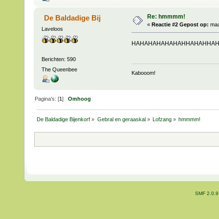
Re: hmmmm!
De Baldadige Bij
«
Reactie #2 Gepost op:
maar
Laveloos
HAHAHAHAHAHAHHAHAHHA
Berichten: 590
The Queenbee
Kabooom!
Pagina's: [
1
]
Omhoog
De Baldadige Bijenkorf
»
Gebral en geraaskal
»
Lofzang
»
hmmmm!
SMF 2.0.9