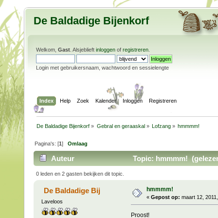
De Baldadige Bijenkorf
Welkom,
Gast
. Alsjeblieft
inloggen
of
registreren
.
Login met gebruikersnaam, wachtwoord en sessielengte
Index
Help
Zoek
Kalender
Inloggen
Registreren
De Baldadige Bijenkorf
»
Gebral en geraaskal
»
Lofzang
»
hmmmm!
Pagina's: [
1
]
Omlaag
Auteur
Topic: hmmmm! (gelezen
0 leden en 2 gasten bekijken dit topic.
hmmmm!
De Baldadige Bij
«
Gepost op:
maart 12, 2011,
Laveloos
Proost!