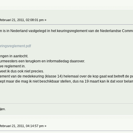
februari 21, 2011, 02:08:01 pm »
 is in Nederland vastgelegd in het keuringsreglement van de Nederlandse Commissi
uringsreglement.pdf
ingen in aantocht.
keurmeesters een terugkom en informatiedag daarover.
uwe reglement in.
et ik dus ook niet precies.
glement van de medekeuring (klasse 14) helemaal over de kop gaat wat betreft de pu
ncept maar die mag ik niet beschikbaar stellen, dus na 19 maart kan ik dat voor bel
jen.
februari 21, 2011, 04:14:57 pm »