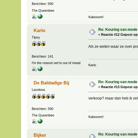
Berichten: 590
The Queenbee
Kabooom!
Re: Keuring van mede
Karlo
«
Reactie #12 Gepost op
Tipsy
Als ze weten waar ze over prat
Berichten: 141
I'm the reason we're out of mead
Karlo
Re: Keuring van mede
De Baldadige Bij
«
Reactie #13 Gepost op
Laveloos
verkoop? maar dan heb ik zelf
Berichten: 590
The Queenbee
Kabooom!
Re: Keuring van mede
Bijker