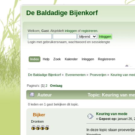
De Baldadige Bijenkorf
Welkom,
Gast
. Alsjeblieft
inloggen
of
registreren
.
Login met gebruikersnaam, wachtwoord en sessielengte
Index
Help
Zoek
Kalender
Inloggen
Registreren
De Baldadige Bijenkorf
»
Evenementen
»
Proeverijen
»
Keuring van me
Pagina's: [
1
]
2
Omlaag
Auteur
Topic: Keuring van me
0 leden en 1 gast bekijken dit topic.
Keuring van mede
Bijker
«
Gepost op:
januari 26, 
Dronken
In deze topic staan proeverij
Noorden.