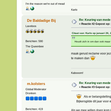
I'm the reason we're out of mead
Karlo
Re: Keuring van mede
De Baldadige Bij
«
Reactie #2 Gepost op:
Laveloos
Citaat van: Karlo op januari 26,
Berichten: 590
Houdt zich in om dan ook maar v
The Queenbee
maak gerust reclame voor jeze
te maken dan
Kabooom!
Re: Keuring van mede
m.kolsters
«
Reactie #3 Gepost op:
Global Moderator
Dronken
Als er belangstelling
Bijkersgilde dit jaar voor e
Berichten: 419
Als we mee willen doen kom j