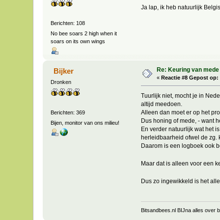
Ja lap, ik heb natuurlijk Belgi
Berichten: 108
No bee soars 2 high when it
soars on its own wings
Re: Keuring van mede
Bijker
«
Reactie #8 Gepost op:
Dronken
Tuurlijk niet, mocht je in Ne
altijd meedoen.
Alleen dan moet er op het pro
Berichten: 369
Dus honing of mede, - want he
Bijen, monitor van ons milieu!
En verder natuurlijk wat het
herleidbaarheid ofwel de zg.
Daarom is een logboek ook bel
Maar dat is alleen voor een k
Dus zo ingewikkeld is het al
Bitsandbees.nl BIJna alles over bi