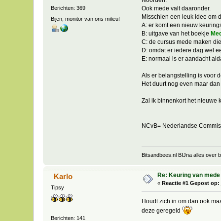
Ook mede valt daaronder.
Berichten: 369
Misschien een leuk idee om d
Bijen, monitor van ons milieu!
A: er komt een nieuw keuring
B: uitgave van het boekje
Med
C: de cursus mede maken die
D: omdat er iedere dag wel e
E: normaal is er aandacht al
Als er belangstelling is voor
Het duurt nog even maar dan 
Zal ik binnenkort het nieuwe 
NCvB= Nederlandse Commiss
Bitsandbees.nl BIJna alles over bi
Re: Keuring van mede
Karlo
«
Reactie #1 Gepost op:
Tipsy
Houdt zich in om dan ook maar
deze geregeld
Berichten: 141