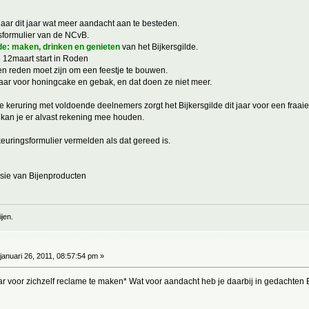
aar dit jaar wat meer aandacht aan te besteden.
sformulier van de NCvB.
e: maken, drinken en genieten
van het Bijkersgilde.
 12maart start in Roden
en reden moet zijn om een feestje te bouwen.
daar voor honingcake en gebak, en dat doen ze niet meer.
 de keruring met voldoende deelnemers zorgt het Bijkersgilde dit jaar voor een fraa
kan je er alvast rekening mee houden.
keuringsformulier vermelden als dat gereed is.
ie van Bijenproducten
jen.
januari 26, 2011, 08:57:54 pm »
 voor zichzelf reclame te maken* Wat voor aandacht heb je daarbij in gedachten Bij