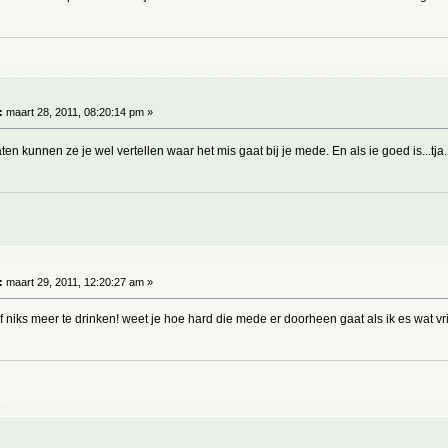
:
maart 28, 2011, 08:20:14 pm »
en kunnen ze je wel vertellen waar het mis gaat bij je mede. En als ie goed is...tja
:
maart 29, 2011, 12:20:27 am »
 niks meer te drinken! weet je hoe hard die mede er doorheen gaat als ik es wat v