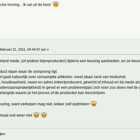
sche honing... Ik val uit de boot
februari 21, 2011, 04:44:57 pm »
derland mede, (of andere bijenproducten) tijdens een keuring aanbieden, en ze keu
duct staan waar de oorsprong ligt.
t gaat natuurlijk over consumptie artikelen- moet staan land van herkomst.
 is, houdbaarheid, naam en adres imker/producent, gewicht of inhoud en bij mede a
 keten(aansprakelijkheid) in geval er een probleem(pje) zich voor zou doen met de
angrijk waarin je het proces of de producten kan beschrijven.
euring, want verkopen mag niet, lekker zelf opdrinken
lemaal ook weer niet
jen.