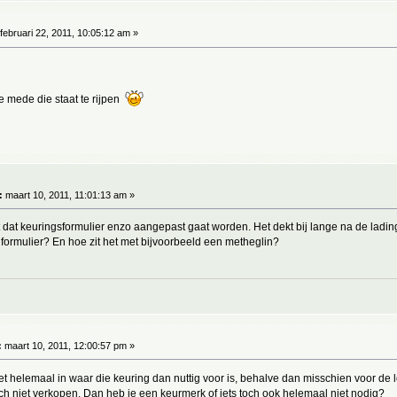
februari 22, 2011, 10:05:12 am »
e mede die staat te rijpen
:
maart 10, 2011, 11:01:13 am »
t dat keuringsformulier enzo aangepast gaat worden. Het dekt bij lange na de lad
 formulier? En hoe zit het met bijvoorbeeld een metheglin?
:
maart 10, 2011, 12:00:57 pm »
et helemaal in waar die keuring dan nuttig voor is, behalve dan misschien voor de lo
h niet verkopen. Dan heb je een keurmerk of iets toch ook helemaal niet nodig?