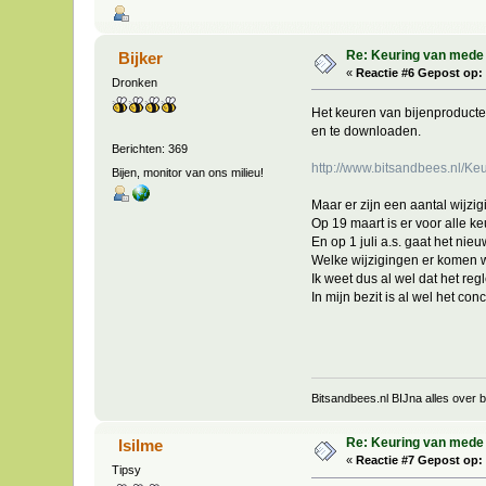
Re: Keuring van mede
Bijker
«
Reactie #6 Gepost op:
Dronken
Het keuren van bijenproducten
en te downloaden.
Berichten: 369
http://www.bitsandbees.nl/Ke
Bijen, monitor van ons milieu!
Maar er zijn een aantal wijzig
Op 19 maart is er voor alle 
En op 1 juli a.s. gaat het nie
Welke wijzigingen er komen we
Ik weet dus al wel dat het re
In mijn bezit is al wel het co
Bitsandbees.nl BIJna alles over bi
Re: Keuring van mede
Isilme
«
Reactie #7 Gepost op:
Tipsy