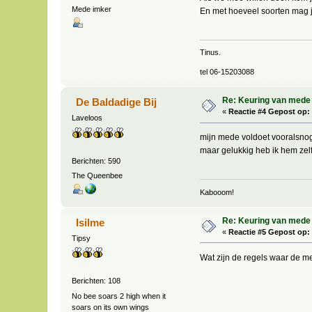
Mede imker
En met hoeveel soorten mag
Tinus.
tel 06-15203088
Re: Keuring van mede
De Baldadige Bij
«
Reactie #4 Gepost op:
Laveloos
mijn mede voldoet vooralsnog
maar gelukkig heb ik hem zel
Berichten: 590
The Queenbee
Kabooom!
Re: Keuring van mede
Isilme
«
Reactie #5 Gepost op:
Tipsy
Wat zijn de regels waar de 
Berichten: 108
No bee soars 2 high when it
soars on its own wings