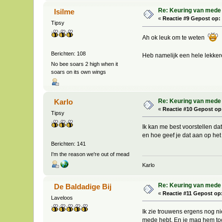
Re: Keuring van mede
Isilme
«
Reactie #9 Gepost op:
Tipsy
Ah ok leuk om te weten
Berichten: 108
Heb namelijk een hele lekker
No bee soars 2 high when it
soars on its own wings
Re: Keuring van mede
Karlo
«
Reactie #10 Gepost op
Tipsy
Ik kan me best voorstellen da
en hoe geef je dat aan op het
Berichten: 141
I'm the reason we're out of mead
Karlo
Re: Keuring van mede
De Baldadige Bij
«
Reactie #11 Gepost op
Laveloos
Ik zie trouwens ergens nog ni
mede hebt. En je mag hem toc