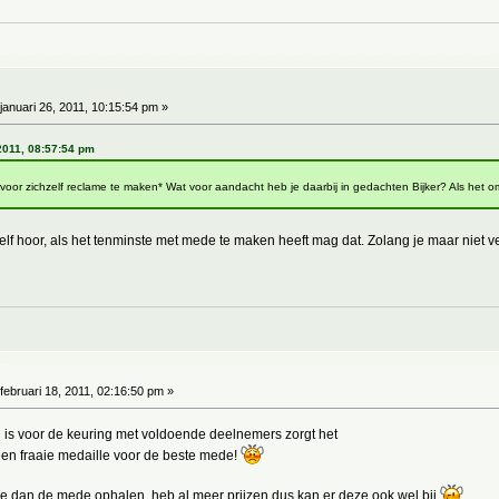
januari 26, 2011, 10:15:54 pm »
 2011, 08:57:54 pm
oor zichzelf reclame te maken* Wat voor aandacht heb je daarbij in gedachten Bijker? Als het o
lf hoor, als het tenminste met mede te maken heeft mag dat. Zolang je maar niet v
februari 18, 2011, 02:16:50 pm »
 is voor de keuring met voldoende deelnemers zorgt het
en fraaie medaille voor de beste mede!
e dan de mede ophalen, heb al meer prijzen dus kan er deze ook wel bij