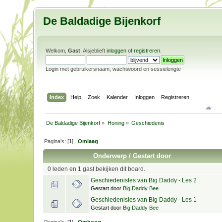
De Baldadige Bijenkorf
Welkom,
Gast
. Alsjeblieft
inloggen
of
registreren
.
Login met gebruikersnaam, wachtwoord en sessielengte
Index
Help
Zoek
Kalender
Inloggen
Registreren
De Baldadige Bijenkorf
»
Honing
»
Geschiedenis
Pagina's: [
1
]
Omlaag
Onderwerp
/
Gestart door
0 leden en 1 gast bekijken dit board.
Geschiedenisles van Big Daddy - Les 2
Gestart door
Big Daddy Bee
Geschiedenisles van Big Daddy - Les 1
Gestart door
Big Daddy Bee
Pagina's: [
1
]
Omhoog