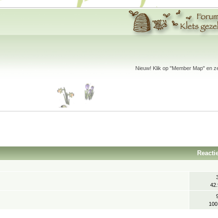
Nieuw! Klik op "Member Map" en zet
Reacti
42
100