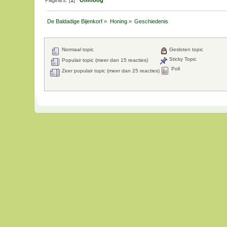
De Baldadige Bijenkorf
»
Honing
»
Geschiedenis
Normaal topic
Gesloten topic
Sticky Topic
Populair topic (meer dan 15 reacties)
Poll
Zeer populair topic (meer dan 25 reacties)