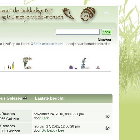
Nieuws:
 jezelf op de kaart!
Of klik meteen hier!
...beetje naar beneden scrollen.
es
/
Gelezen
Laatste bericht
3 Reacties
november 24, 2010, 09:18:21 pm
door
Karlo
.936 Gelezen
9 Reacties
februari 27, 2011, 12:00:28 pm
door
Big Daddy Bee
.055 Gelezen