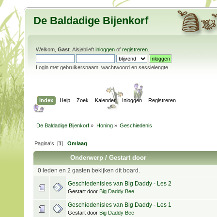
De Baldadige Bijenkorf
Welkom,
Gast
. Alsjeblieft
inloggen
of
registreren
.
Login met gebruikersnaam, wachtwoord en sessielengte
Index
Help
Zoek
Kalender
Inloggen
Registreren
De Baldadige Bijenkorf
»
Honing
»
Geschiedenis
Pagina's: [
1
]
Omlaag
Onderwerp
/
Gestart door
0 leden en 2 gasten bekijken dit board.
Geschiedenisles van Big Daddy - Les 2
Gestart door
Big Daddy Bee
Geschiedenisles van Big Daddy - Les 1
Gestart door
Big Daddy Bee