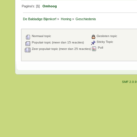
Pagina's: [
1
]
Omhoog
De Baldadige Bijenkorf
»
Honing
»
Geschiedenis
Normaal topic
Gesloten topic
Sticky Topic
Populair topic (meer dan 15 reacties)
Poll
Zeer populair topic (meer dan 25 reacties)
SMF 2.0.9