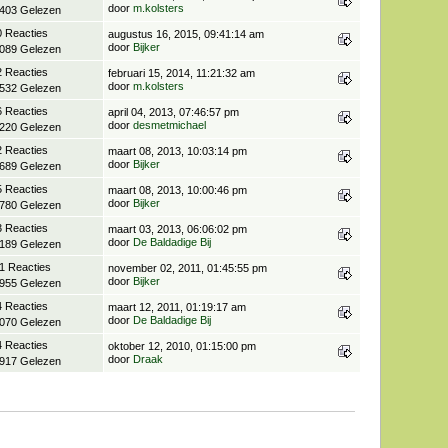
door
m.kolsters
.403 Gelezen
0 Reacties
augustus 16, 2015, 09:41:14 am
door
Bijker
.089 Gelezen
2 Reacties
februari 15, 2014, 11:21:32 am
door
m.kolsters
.532 Gelezen
6 Reacties
april 04, 2013, 07:46:57 pm
door
desmetmichael
.220 Gelezen
2 Reacties
maart 08, 2013, 10:03:14 pm
door
Bijker
.689 Gelezen
5 Reacties
maart 08, 2013, 10:00:46 pm
door
Bijker
.780 Gelezen
3 Reacties
maart 03, 2013, 06:06:02 pm
door
De Baldadige Bij
.189 Gelezen
1 Reacties
november 02, 2011, 01:45:55 pm
door
Bijker
.955 Gelezen
4 Reacties
maart 12, 2011, 01:19:17 am
door
De Baldadige Bij
.070 Gelezen
4 Reacties
oktober 12, 2010, 01:15:00 pm
door
Draak
.917 Gelezen