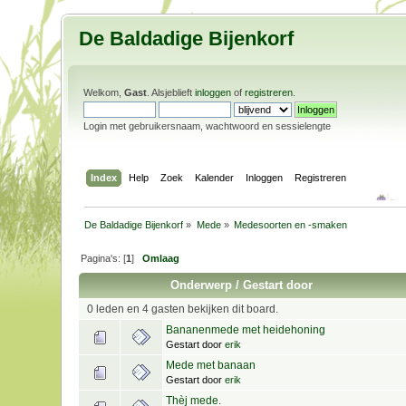
De Baldadige Bijenkorf
Welkom,
Gast
. Alsjeblieft
inloggen
of
registreren
.
Login met gebruikersnaam, wachtwoord en sessielengte
Index
Help
Zoek
Kalender
Inloggen
Registreren
De Baldadige Bijenkorf
»
Mede
»
Medesoorten en -smaken
Pagina's: [
1
]
Omlaag
Onderwerp
/
Gestart door
0 leden en 4 gasten bekijken dit board.
Bananenmede met heidehoning
Gestart door
erik
Mede met banaan
Gestart door
erik
Thèj mede.