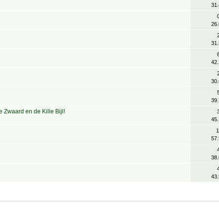
31
26
31
42
30
39
 Zwaard en de Kille Bijl!
45
1
57
38
43