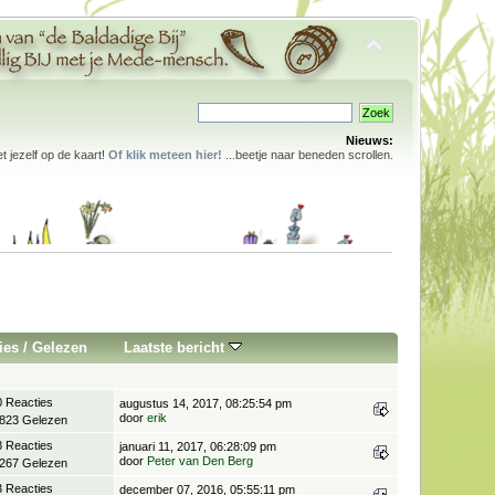
Nieuws:
 jezelf op de kaart!
Of klik meteen hier!
...beetje naar beneden scrollen.
ies
/
Gelezen
Laatste bericht
0 Reacties
augustus 14, 2017, 08:25:54 pm
door
erik
.823 Gelezen
8 Reacties
januari 11, 2017, 06:28:09 pm
door
Peter van Den Berg
.267 Gelezen
3 Reacties
december 07, 2016, 05:55:11 pm