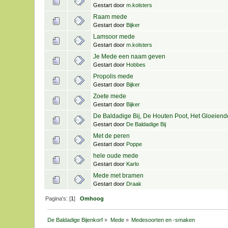
Gestart door
m.kolsters
Raam mede
Gestart door
Bijker
Lamsoor mede
Gestart door
m.kolsters
Je Mede een naam geven
Gestart door
Hobbes
Propolis mede
Gestart door
Bijker
Zoete mede
Gestart door
Bijker
De Baldadige Bij, De Houten Poot, Het Gloeiende
Gestart door
De Baldadige Bij
Met de peren
Gestart door
Poppe
hele oude mede
Gestart door
Karlo
Mede met bramen
Gestart door
Draak
Pagina's: [
1
]
Omhoog
De Baldadige Bijenkorf
»
Mede
»
Medesoorten en -smaken