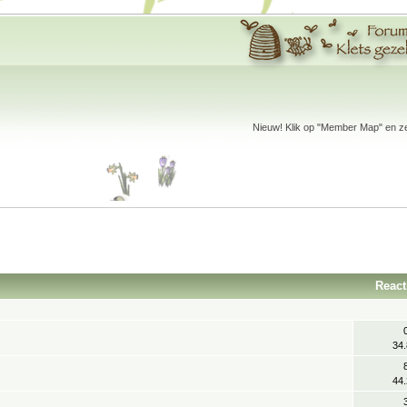
Nieuw! Klik op "Member Map" en zet
React
34
44