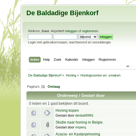
De Baldadige Bijenkorf
Welkom,
Gast
. Alsjeblieft
inloggen
of
registreren
.
Login met gebruikersnaam, wachtwoord en sessielengte
Index
Help
Zoek
Kalender
Inloggen
Registreren
De Baldadige Bijenkorf
»
Honing
»
Honingsoorten en -smaken
Pagina's: [
1
]
Omlaag
Onderwerp
/
Gestart door
0 leden en 1 gast bekijken dit board.
Honing kopen
Gestart door
denba00991
Studie naar honing in Belgie.
Gestart door
mrperq
Acacia- en Kastanjehoning