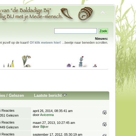
Nieuws:
 jezelf op de kaart!
Of klik meteen hier!
...beetje naar beneden scrollen.
ies
/
Gelezen
Laatste bericht
5 Reacties
april 26, 2014, 08:35:41 am
door
Avicenna
.051 Gelezen
5 Reacties
maart 27, 2013, 10:27:45 am
door
Bijker
.449 Gelezen
3 Reacties
september 17, 2012, 05:30:19 am