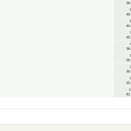
36
49
44
45
36
26
30
23
1
81