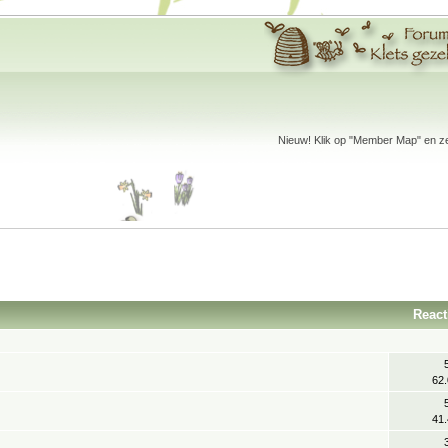
Nieuw! Klik op "Member Map" en zet
React
62
41