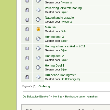
Gestart door
Avicenna
Verkiezing lekkerste honing.
Gestart door
Bijker
Natuurkundig vraagje
Gestart door
Avicenna
Manuka
Gestart door
Bulls
Honing deel 3
Gestart door
Bijker
Honing schaars artikel in 2011
Gestart door
Bijker
Honing deel 2
Gestart door
Bijker
Honing Deel 1
Gestart door
Bijker
Druipende Honingraten
Gestart door
De Baldadige Bij
Pagina's: [
1
]
Omhoog
De Baldadige Bijenkorf
»
Honing
»
Honingsoorten en -smaken