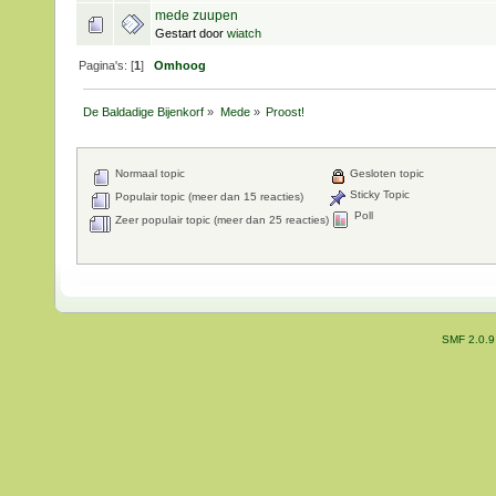
mede zuupen
Gestart door
wiatch
Pagina's: [
1
]
Omhoog
De Baldadige Bijenkorf
»
Mede
»
Proost!
Normaal topic
Gesloten topic
Sticky Topic
Populair topic (meer dan 15 reacties)
Poll
Zeer populair topic (meer dan 25 reacties)
SMF 2.0.9