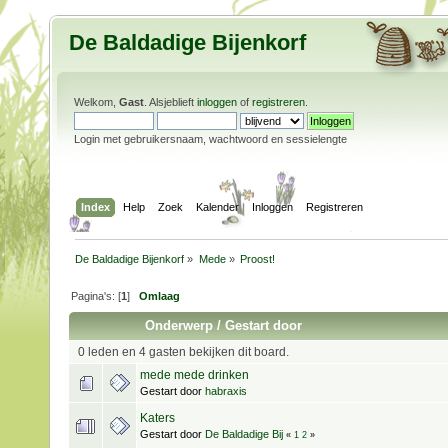
De Baldadige Bijenkorf
Welkom,
Gast
. Alsjeblieft
inloggen
of
registreren
.
Login met gebruikersnaam, wachtwoord en sessielengte
Index
Help
Zoek
Kalender
Inloggen
Registreren
De Baldadige Bijenkorf
»
Mede
»
Proost!
Pagina's: [
1
]
Omlaag
Onderwerp
/
Gestart door
0 leden en 4 gasten bekijken dit board.
mede mede drinken
Gestart door
habraxis
Katers
Gestart door
De Baldadige Bij
«
1
2
»