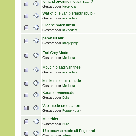
Iemand ervaring met saffraan?
Gestart door
Pieter-Jan
Wat krijg je van biermout (pulp )
Gestart door
m.kolsters
Groene noten likeur.
Gestart door
m.kolsters
peren uit blik
Gestart door
magicjantje
Earl Grey Mede
Gestart door
Mederist
Mout in plaats van thee
Gestart door
m.kolsters
komkommer mint mede
Gestart door
Mederist
Karamel wijn/mede
Gestart door
Bulls
Veel mede produceren
Gestart door
Poppe
«
1
2
»
Medebier
Gestart door
Bulls
16e eeuwse mede uit Engeland
Gestart door
Isilme