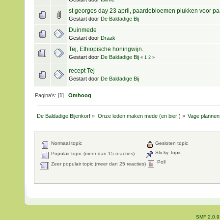
st georges day 23 april, paardebloemen plukken voor p
Gestart door
De Baldadige Bij
Duinmede
Gestart door
Draak
Tej, Ethiopische honingwijn.
Gestart door
De Baldadige Bij
«
1
2
»
recept Tej
Gestart door
De Baldadige Bij
Pagina's: [
1
]
Omhoog
De Baldadige Bijenkorf
»
Onze leden maken mede (en bier!)
»
Vage plannen
Normaal topic
Gesloten topic
Sticky Topic
Populair topic (meer dan 15 reacties)
Poll
Zeer populair topic (meer dan 25 reacties)
SMF 2.0.9