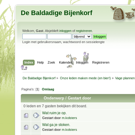
De Baldadige Bijenkorf
Welkom,
Gast
. Alsjeblieft
inloggen
of
registreren
.
Login met gebruikersnaam, wachtwoord en sessielengte
Index
Help
Zoek
Kalender
Inloggen
Registreren
De Baldadige Bijenkorf
»
Onze leden maken mede (en bier!)
»
Vage plannen
Pagina's: [
1
]
Omlaag
Onderwerp
/
Gestart door
0 leden en 7 gasten bekijken dit board.
Wat ruim je op.
Gestart door
m.kolsters
Wat ga je stoken.
Gestart door
m.kolsters