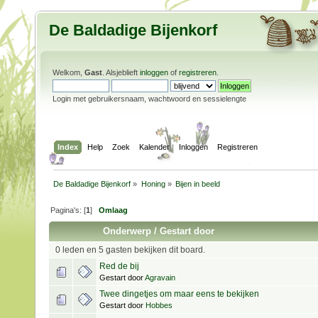
De Baldadige Bijenkorf
Welkom,
Gast
. Alsjeblieft
inloggen
of
registreren
.
Login met gebruikersnaam, wachtwoord en sessielengte
Index
Help
Zoek
Kalender
Inloggen
Registreren
De Baldadige Bijenkorf
»
Honing
»
Bijen in beeld
Pagina's: [
1
]
Omlaag
Onderwerp
/
Gestart door
0 leden en 5 gasten bekijken dit board.
Red de bij
Gestart door
Agravain
Twee dingetjes om maar eens te bekijken
Gestart door
Hobbes