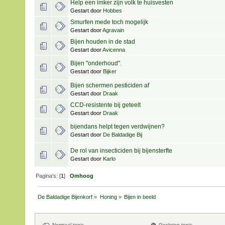
Help een imker zijn volk te huisvesten
Gestart door
Hobbes
Smurfen mede toch mogelijk
Gestart door
Agravain
Bijen houden in de stad
Gestart door
Avicenna
Bijen "onderhoud".
Gestart door
Bijker
Bijen schermen pesticiden af
Gestart door
Draak
CCD-resistente bij geteelt
Gestart door
Draak
bijendans helpt tegen verdwijnen?
Gestart door
De Baldadige Bij
De rol van insecticiden bij bijensterfte
Gestart door
Karlo
Pagina's: [
1
]
Omhoog
De Baldadige Bijenkorf
»
Honing
»
Bijen in beeld
Normaal topic
Gesloten topic