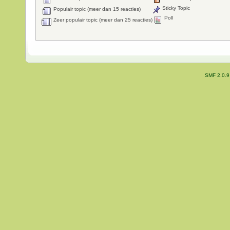
Sticky Topic
Populair topic (meer dan 15 reacties)
Poll
Zeer populair topic (meer dan 25 reacties)
SMF 2.0.9