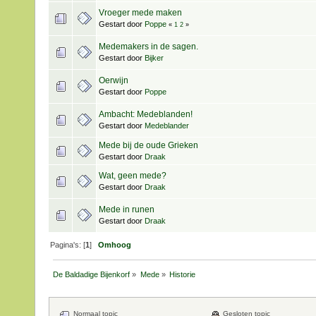
Vroeger mede maken
Gestart door
Poppe
«
1
2
»
Medemakers in de sagen.
Gestart door
Bijker
Oerwijn
Gestart door
Poppe
Ambacht: Medeblanden!
Gestart door
Medeblander
Mede bij de oude Grieken
Gestart door
Draak
Wat, geen mede?
Gestart door
Draak
Mede in runen
Gestart door
Draak
Pagina's: [
1
]
Omhoog
De Baldadige Bijenkorf
»
Mede
»
Historie
Normaal topic
Gesloten topic