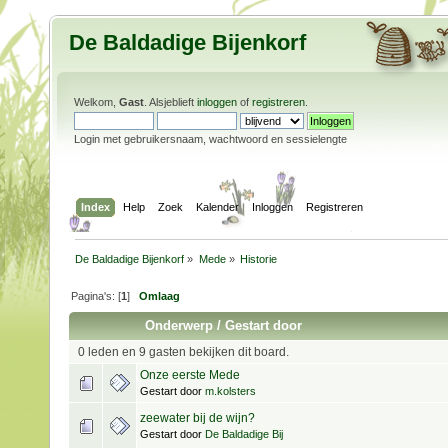
De Baldadige Bijenkorf
Welkom,
Gast
. Alsjeblieft
inloggen
of
registreren
.
Login met gebruikersnaam, wachtwoord en sessielengte
Index
Help
Zoek
Kalender
Inloggen
Registreren
De Baldadige Bijenkorf
»
Mede
»
Historie
Pagina's: [
1
]
Omlaag
Onderwerp
/
Gestart door
0 leden en 9 gasten bekijken dit board.
Onze eerste Mede
Gestart door
m.kolsters
zeewater bij de wijn?
Gestart door
De Baldadige Bij