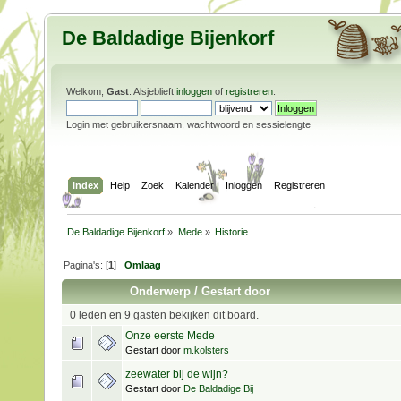
De Baldadige Bijenkorf
Welkom,
Gast
. Alsjeblieft
inloggen
of
registreren
.
Login met gebruikersnaam, wachtwoord en sessielengte
Index
Help
Zoek
Kalender
Inloggen
Registreren
De Baldadige Bijenkorf
»
Mede
»
Historie
Pagina's: [
1
]
Omlaag
Onderwerp
/
Gestart door
0 leden en 9 gasten bekijken dit board.
Onze eerste Mede
Gestart door
m.kolsters
zeewater bij de wijn?
Gestart door
De Baldadige Bij