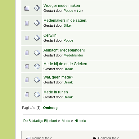
Vroeger mede maken
Gestart door
Poppe
«
1
2
»
Medemakers in de sagen.
Gestart door
Bijker
Oerwijn
Gestart door
Poppe
Ambacht: Medeblanden!
Gestart door
Medeblander
Mede bij de oude Grieken
Gestart door
Draak
Wat, geen mede?
Gestart door
Draak
Mede in runen
Gestart door
Draak
Pagina's: [
1
]
Omhoog
De Baldadige Bijenkorf
»
Mede
»
Historie
Normaal topic
Gesloten topic