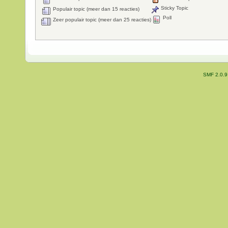
Sticky Topic
Populair topic (meer dan 15 reacties)
Poll
Zeer populair topic (meer dan 25 reacties)
SMF 2.0.9