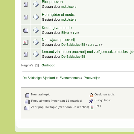
Bier proeven
Gestart door
m.kolsters
Honingbier of mede.
Gestart door
m.kolsters
Keuring van mede
Gestart door
Bijker
«
1
2
»
Nieuwjaarsproeverij
Gestart door
De Baldadige Bij
«
1
2
3
...
5
»
Iemand zin in een proeverij met zelfgemaakte medes ti
Gestart door
De Baldadige Bij
Pagina's: [
1
]
Omhoog
De Baldadige Bijenkorf
»
Evenementen
»
Proeverijen
Normaal topic
Gesloten topic
Sticky Topic
Populair topic (meer dan 15 reacties)
Poll
Zeer populair topic (meer dan 25 reacties)