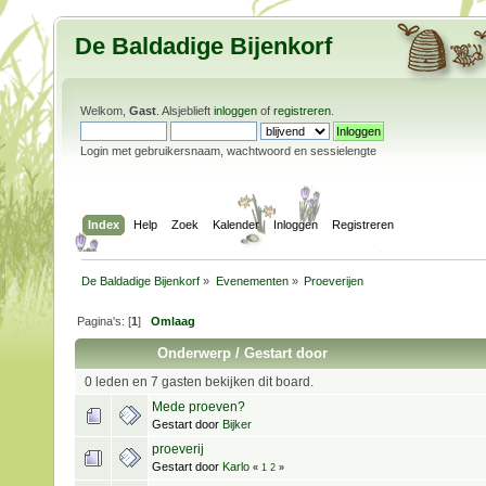
De Baldadige Bijenkorf
Welkom,
Gast
. Alsjeblieft
inloggen
of
registreren
.
Login met gebruikersnaam, wachtwoord en sessielengte
Index
Help
Zoek
Kalender
Inloggen
Registreren
De Baldadige Bijenkorf
»
Evenementen
»
Proeverijen
Pagina's: [
1
]
Omlaag
Onderwerp
/
Gestart door
0 leden en 7 gasten bekijken dit board.
Mede proeven?
Gestart door
Bijker
proeverij
Gestart door
Karlo
«
1
2
»