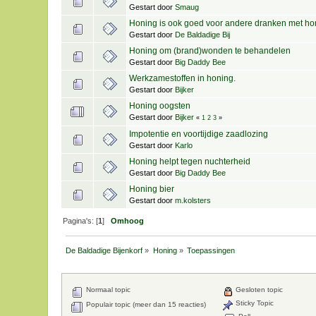
Gestart door
Smaug
Honing is ook goed voor andere dranken met honi
Gestart door
De Baldadige Bij
Honing om (brand)wonden te behandelen
Gestart door
Big Daddy Bee
Werkzamestoffen in honing.
Gestart door
Bijker
Honing oogsten
Gestart door
Bijker
«
1
2
3
»
Impotentie en voortijdige zaadlozing
Gestart door
Karlo
Honing helpt tegen nuchterheid
Gestart door
Big Daddy Bee
Honing bier
Gestart door
m.kolsters
Pagina's: [
1
]
Omhoog
De Baldadige Bijenkorf
»
Honing
»
Toepassingen
Normaal topic
Gesloten topic
Sticky Topic
Populair topic (meer dan 15 reacties)